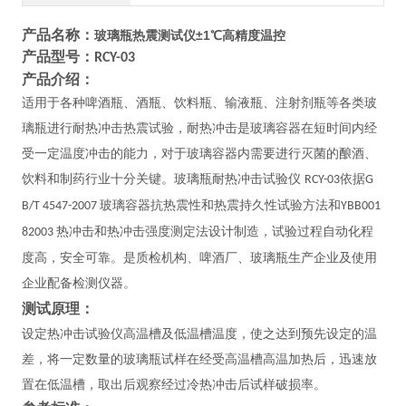
产品名称：
玻璃瓶热震测试仪±1℃高精度温控
产品型号：
RCY-03
产品介绍：
适用于各种啤酒瓶、酒瓶、饮料瓶、输液瓶、注射剂瓶等各类玻
璃瓶进行耐热冲击热震试验，耐热冲击是玻璃容器在短时间内经
受一定温度冲击的能力，对于玻璃容器内需要进行灭菌的酿酒、
饮料和制药行业十分关键。玻璃瓶耐热冲击试验仪
依据
RCY-03
G
玻璃容器抗热震性和热震持久性试验方法和
B/T 4547-2007
YBB001
热冲击和热冲击强度测定法设计制造，试验过程自动化程
82003
度高，安全可靠。是质检机构、啤酒厂、玻璃瓶生产企业及使用
企业
配备检测仪器。
测试原理：
设定热冲击试验仪高温槽及低温槽温度，使之达到预先设定的温
差，将一定数量的玻璃瓶试样在经受高温槽高温加热后，迅速放
置在低温槽，取出后观察经过冷热冲击后试样破损率。