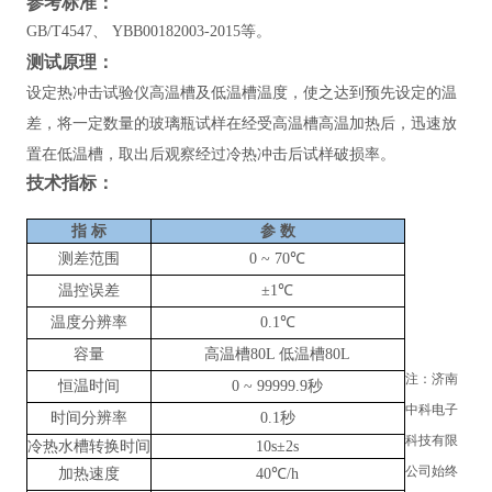
参考标准：
GB/T4547、 YBB00182003-2015等。
测试原理：
设定热冲击试验仪高温槽及低温槽温度，使之达到预先设定的温
差，将一定数量的玻璃瓶试样在经受高温槽高温加热后，迅速放
置在低温槽，取出后观察经过冷热冲击后试样破损率。
技术指标：
指
标
参
数
测差范围
0
~
70℃
温控误差
±1℃
温度分辨率
0.1℃
容量
高温槽80L 低温槽80L
注：济南
恒温时间
0
~
99999.9秒
中科电子
时间分辨率
0.1秒
科技有限
冷热水槽转换时间
10s±2s
公司始终
加热速度
40℃/h