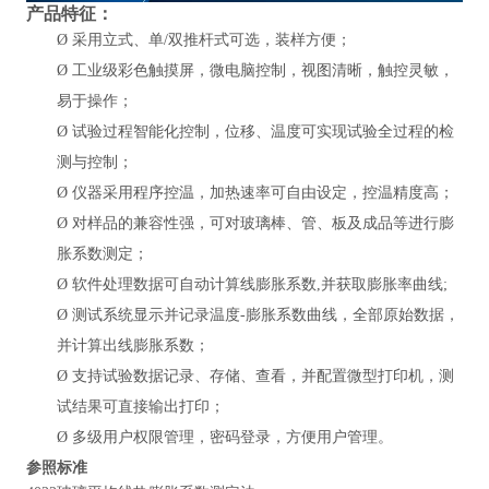
产品特征：
Ø
采用立式、单
/双推杆式可选，装样方便；
Ø
工业级彩色触摸屏，微电脑控制，视图清晰，触控灵敏，
易于操作；
Ø
试验过程智能化控制，位移、温度可实现试验全过程的检
测与控制；
Ø
仪器采用
程序控温，加热速率
可自由设定，
控温精度高；
Ø
对样品的兼容性强，可对玻璃棒、管、板及成品等进行膨
胀系数测定；
Ø
软件处理数据可自动计算线膨胀系数
,并获取膨胀率曲线;
Ø
测试系统显示并记录温度
-膨胀系数曲线，全部原始数据，
并计算出线膨胀系数；
Ø
支持试验数据记录、存储、查看，并配置微型打印机，测
试结果可直接输出打印；
Ø
多级用户权限管理，密码登录，方便用户管理。
参照标准