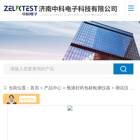
当前位置：
首页
>
产品中心
>
预灌封药包材检测仪器
>
测试仪
> PZY-1000高精度线热膨胀仪 药用玻璃管/棒检测