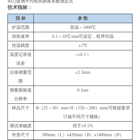
4022玻璃平均线热膨胀系数测定法
技术指标：
指
标
参
数
炉温范围
室温～
1000℃
加热速率
0.1～10℃/min可设定，程序控温
控温精度
±1℃
温度记录值
≤±0.5﹪
误差
位移测量范
±2.5mm
围
测量膨胀值
0.1um
分辨率
样品尺寸
Ф（25～50）mm×H（150～200）mm(可根据要求
订做不同尺寸规格）
测试准确度
优于
±0.5%
外形尺寸
500mm（L）x420mm（B）x1400mm（H）