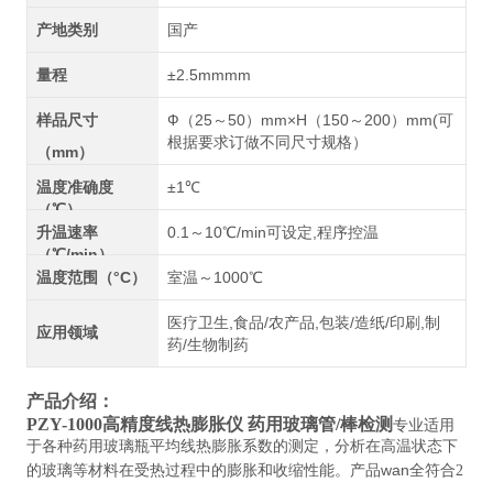
产地类别
国产
量程
±2.5mmmm
样品尺寸
Ф（25～50）mm×H（150～200）mm(可
根据要求订做不同尺寸规格）
（mm）
温度准确度
±1℃
（℃）
升温速率
0.1～10℃/min可设定,程序控温
（℃/min）
温度范围（°C）
室温～1000℃
医疗卫生,食品/农产品,包装/造纸/印刷,制
应用领域
药/生物制药
产品介绍：
PZY-1000
高精度线热膨胀仪 药用玻璃管/棒检测
专业适用
于各种药用玻璃瓶平均线热膨胀系数的测定，分析在高温状态下
的玻璃等材料在受热过程中的膨胀和收缩性能。产品wan全符合
2