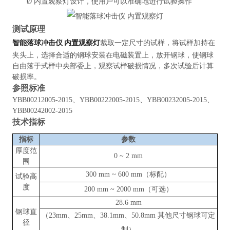
Ø
内置观察灯设计，使用户可以准确地进行试验操作
测试原理
智能落球冲击仪 内置观察灯
裁取一定尺寸的试样，将试样加持在
夹头上，选择合适的钢球安装在电磁装置上，放开钢球，使钢球
自由落于式样中央部委上，观察试样破损情况，多次试验后计算
破损率。
参照
标准
YBB00212005-2015、YBB00222005-2015、YBB00232005-2015、
YBB00242002-2015
技术指标
指标
参数
厚度范
0
~
2 mm
围
300 mm
~
600 mm（标配）
试验高
度
200 mm
~
2000 mm（可选）
28.6 mm
钢球直
（
23mm、25mm、38.1mm、50.8mm 其他尺寸钢球可定
径
制）