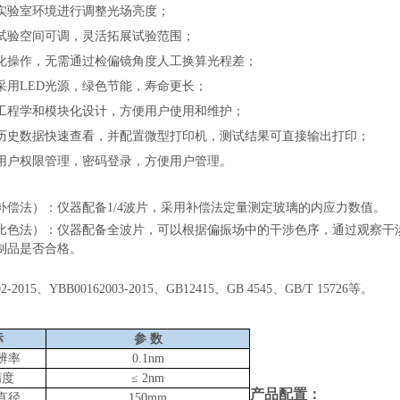
实验室环境进行调整光场亮度；
试验空间可调，灵活拓展试验范围；
化操作，无需通过检偏镜角度人工换算光程差；
采用
LED光源，绿色节能，寿命更长；
工程学和模块化设计，方便用户使用和维护；
历史数据快速查看，并配置微型打印机，测试结果可直接输出打印；
用户权限管理，密码登录，方便用户管理。
：
补偿法）：仪器配备
1/4波片，采用补偿法定量测定玻璃的内应力数值。
比色法）：仪器配备全波片，可以根据偏振场中的干涉色序，通过观察干
制品是否合格。
：
02-2015、YBB00162003-2015、GB12415、GB 4545、
GB/T 15726
等。
：
标
参
数
辨率
0.1nm
精度
≤ 2nm
产品配置：
直径
150mm