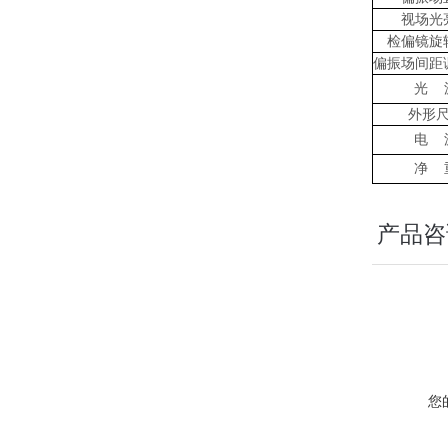
视场光
检偏镜旋
偏振场间距
光
外形
电
净
产品咨
您