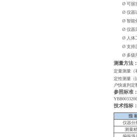
Ø
可据
Ø
仪器
Ø
智能
Ø
仪器
Ø
人体
Ø
支持
Ø
多级
测量方法
定量测量（
定性测量（
户快速判定
参照标准
YBB003320
技术指标
指
仪器分
测量
偏振场