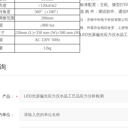
标准配置：主机、微型打印
亮度
>120cd/m2
选
购
件：测试软件、通信
转角度
360°（±180°）
调整范围
280mm
注：
济南中科电子科技有限公司
源
≥800 lux
格、外观亦会相应改变，上述情
尺寸
220mm (L)×350 mm (W)×580 mm (H)
LED光源偏光应力仪水晶
源
AC 220V 50Hz
重
12kg
询
产品：
的单位：