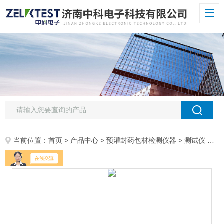
当前位置：
首页
>
产品中心
>
预灌封药包材检测仪器
>
测试仪
> GPT-03玻璃瓶耐内压力测试机 伺服液压系统