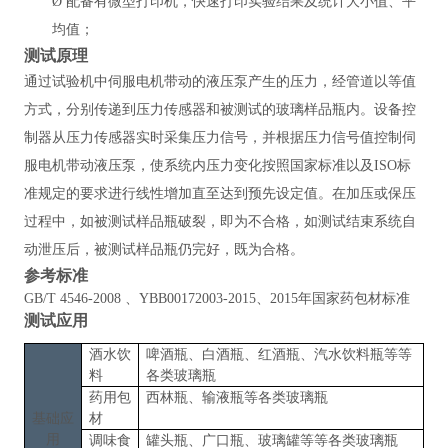
Ø
配备有微型打印机，快速打印实验结果及统计大小值、平
均值；
测试原理
通过试验机中伺服电机带动的液压泵产生的压力，经管道以等值
方式，分别传递到压力传感器和被测试的玻璃样品瓶内。设备控
制器从压力传感器实时采集压力信号，并根据压力信号值控制伺
服电机带动液压泵，使系统内压力变化按照国家标准以及
ISO标
准规定的要求进行线性增加直至达到预先设定值。在加压或保压
过程中，如被测试样品瓶破裂，即为不合格，如测试结束系统自
动泄压后，被测试样品瓶仍完好，既为合格。
参考标准
GB/T 4546-2008 、YBB00172003-2015、2015年国家药包材标准
测试应用
酒水饮
啤酒瓶、白酒瓶、红酒瓶、汽水饮料瓶等等
料
各类玻璃瓶
药用包
西林瓶、输液瓶等各类玻璃瓶
基础应
材
用
调味食
罐头瓶、广口瓶、玻璃罐
等等各类玻璃瓶