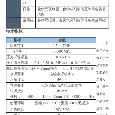
品
日化
化妆品玻璃瓶、化学试剂玻璃瓶
等等各类玻
璃瓶
扩展应
金属罐
各类易拉罐、各类气雾剂罐
等等各类
金属罐
用
技术指标
指标
参数
注：
中科
测量范围
0.5 ～ 7MPa
电子
始终
分辨率
0.0001MPa
压力试验误差
±0.5% F.S
致力于产
压力增压速率
0.4～0.58±0.1MPa/s；1.0±0.2 MPa/s
品性能和
瓶口夹具直径
Ф24 ～ 29mm(标配一套，其他规格需定制)
功能的创
水源要求
连续水源或水箱
水源接头
Ф8mm
新及改
气源要求
0.5-1Mpa洁净的压缩空气
进，基于
气源接头
Ф6mm
该原因，
外形尺寸
600mm（L）×400mm（B）×1200mm（H）
产品技术
使用环境
温度
15℃-50℃；湿度≤80% 无凝露
规格、外
工作电源
220V 50Hz