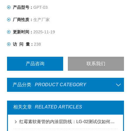
和爆破压力试验要求，玻璃瓶耐内压力测试机是各啤酒
产品型号：
GPT-03
厂、玻璃瓶厂家、质检机构、制药生产企业所需的检测仪
厂商性质：
生产厂家
器。
更新时间：
2025-11-19
访 问 量：
238
产品咨询
联系我们
产品分类
PRODUCT CATEGORY
相关文章
RELATED ARTICLES
红霉素软膏管的内涂层防线：LG-02测试仪如何破解普药包装的“隐蔽风险”