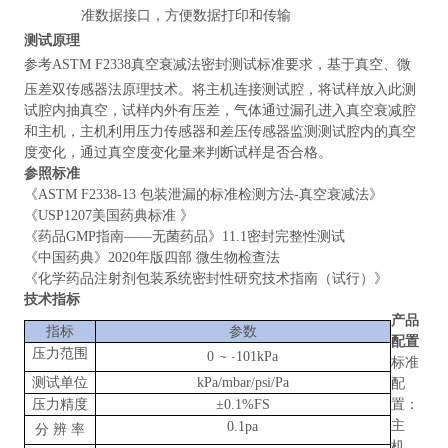
准数据接口，方便数据打印和传输
测试原理
参考ASTM F2338真空衰减法密封测试标准要求，基于
真空、微
压差双传感器法原理技术。将主机连接测试腔，将试样放入此测
试腔内抽真空，试样内外有压差，气体通过漏孔进入真空衰减腔
和主机，主机利用压力传感器和差压传感器监测测试腔内的真空
度变化，通过真空度变化量来判断试样是否合格。
参照
标准
《ASTM F2338-13 包装泄漏的标准检测方法-真空衰减法》
《USP1207美国药典标准 》
《药品GMP指南——无菌药品》11.1密封完整性测试
《中国药典》2020年版四部 微生物检查法
《化学药品注射剂包装系统密封性研究技术指南（试行）》
技术指标
产品
指标
参数
配置
压力范围
~
-
0
101kPa
标准
测试单位
kPa/mbar/psi/Pa
配
压力精度
±0.1%FS
置：
主
0.1pa
分
辨
率
机、