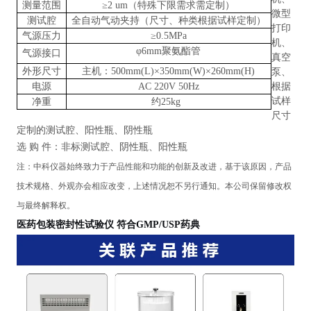
测量范围
≥2 um（特殊下限需求需定制）
微型
测试腔
全自动气动夹持（尺寸、种类根据试样定制）
打印
气源压力
≥0.5MPa
机、
φ6mm聚氨酯管
气源接口
真空
外形尺寸
主机：500mm(L)×350mm(W)×260mm(H)
泵、
电源
AC 220V 50Hz
根据
试样
净重
约25kg
尺寸
定制的测试腔、阳性瓶、阴性瓶
选
购
件：非标测试腔、阴性瓶、阳性瓶
注：中科仪器始终致力于产品性能和功能的创新及改进，基于该原因，产品
技术规格、外观亦会相应改变，上述情况恕不另行通知。本公司保留修改权
与最终解释权。
医药包装密封性试验仪 符合GMP/USP药典