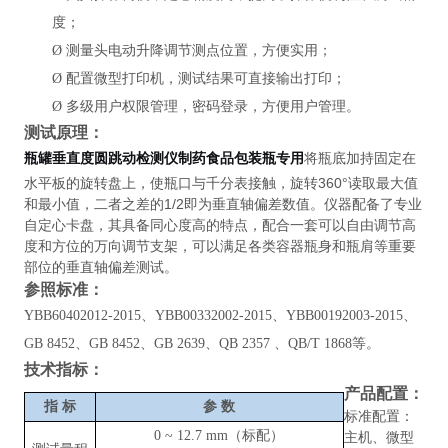
度；
Ø
测量头电动升降调节测点位置，方便实用；
Ø
配置微型打印机，测试结果可直接输出打印；
Ø
多级用户权限管理，密码登录，方便用户管理。
测试原理：
将瓶底加持固定在
瓶罐垂直度圆跳动检测仪制药食品包装瓶专用
水平板的旋转盘上，使瓶口与千分表接触，旋转360°读取最大值
和最小值，二者之差的1/2即为垂直轴偏差数值。仪器配备了专业
自定心卡盘，其具备同心度高的特点，配合一套可以自由调节高
度和方位的万向调节支架，可以满足各类容器瓶身和瓶肩等重要
部位的垂直轴偏差测试。
参照标准：
YBB60402012-2015、YBB00332002-2015、YBB00192003-2015、
GB 8452、GB 8452、GB 2639、QB 2357 、QB/T 1868等。
技术指标：
产品配置：
指
标
参
数
标准配置：
0
~ 12.7
mm（标配）
主机、微型