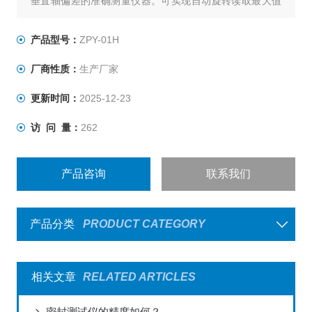
垂直轴偏差的准确测量仪器。可实现自动旋转读取最大值
最小值及偏差值，并描绘数据曲线，帮助客户分析试样质
量，是瓶类包装生产企业和使用企业、质检中心、科研院
产品型号：
ZPY-01H
校等单位检测产品垂直度偏差的必要的仪器。
厂商性质：
生产厂家
更新时间：
2025-12-23
访 问 量：
262
产品咨询
联系我们
产品分类
PRODUCT CATEGORY
相关文章
RELATED ARTICLES
密封测试仪的精度如何？