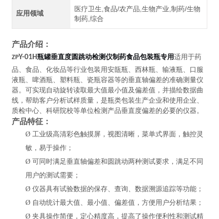
医疗卫生,食品/农产品,生物产业,制药/生物
应用领域
制药,综合
产品介绍：
适用于药
Y-01H
瓶罐垂直度圆跳动检测仪制药食品包装瓶专用
ZP
品、食品、化妆品等行业包装用安瓿瓶、西林瓶、输液瓶、口服
液瓶、啤酒瓶、塑料瓶、瓷瓶容器等的垂直轴偏差的准确测量仪
器。可实现自动旋转读取最大值最小值及偏差值，并描绘数据曲
线，帮助客户分析试样质量，是瓶类包装生产企业和使用企业、
质检中心、科研院校等单位检测产品垂直度偏差的必要的仪器。
产品特征：
Ø
工业级高清彩色触摸屏，视图清晰，菜单式界面，触控灵
敏，易于操作；
Ø
可同时满足垂直轴偏差和圆跳动两种测试要求，满足不同
用户的测试需要；
Ø
仪器具有试验数据的保存、查询、数据溯源追踪等功能；
Ø
自动统计最大值、最小值、偏差值，方便用户分析结果；
Ø
夹具操作简便，定心精度高，提高了操作便利性和测试精