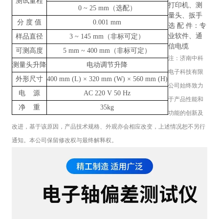
测试量程
打印机、测
0
~ 25
mm（选配）
量头、扳手
分 度 值
0.001 mm
选 配 件：专
业软件、通
样品直径
3
~
145 mm（非标可定）
信电缆
可测高度
5 mm
~
400 mm（非标可定）
注：
济南中科
测量头升降
电动调节升降
电子科技有限
外形尺寸
400 mm (L) × 320 mm (W) × 560 mm (H)
公司
始终致力
电 源
AC 220 V 50 Hz
于产品性能和
净 重
35kg
功能的创新及
改进，基于该原因，产品技术规格、外观亦会相应改变，上述情况恕不另行
通知。本公司保留修改权与最终解释权。