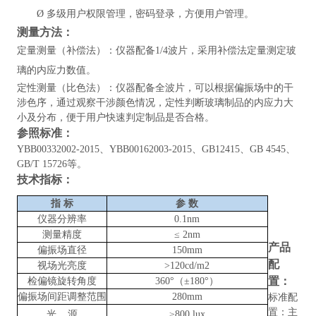
Ø
多级用户权限管理，密码登录，方便用户管理。
测量方法：
定量测量（补偿法）：仪器配备
1/4波片，采用补偿法定量测定玻
璃的内应力数值。
定性测量（比色法）：仪器配备全波片，可以根据偏振场中的干
涉色序，通过观察干涉颜色情况，定性判断玻璃制品的内应力大
小及分布，便于用户快速判定制品是否合格。
参照标准：
YBB00332002-2015、YBB00162003-2015、GB12415、GB 4545、
GB/T 15726
等。
技术指标：
指
标
参
数
仪器分辨率
0.1nm
测量精度
≤ 2nm
产品
偏振场直径
150mm
配
视场光亮度
>120cd/m2
置：
检偏镜旋转角度
360°（±180°）
偏振场间距调整范围
280mm
标准配
置：主
光
源
≥800 lux