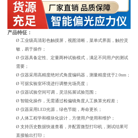
产品特征：
Ø
工业级高清彩色触摸屏，视图清晰，菜单式界面，触控灵
敏，易于操作；
Ø
仪器具备定性、定量两种试验模式，满足不同用户的测试
需要；
Ø
仪器采用高精度绝对式角度编码器，测量精度优于
2.0nm；
Ø
可据实验室环境进行调整光场亮度；
Ø
仪器试验空间可调，灵活拓展试验范围；
Ø
智能化操作，无需通过检偏镜角度人工换算光程差；
Ø
仪器采用
LED光源，绿色节能，寿命更长；
Ø
人体工程学和模块化设计，方便用户使用和维护；
Ø
支持历史数据快速查看，并配置微型打印机，测试结果可
直接输出打印；