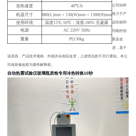
公司始终
加热速度
40℃/h
致力于产
机器尺寸
880(L)mm × 530(W)mm × 1300(H)mm
品性能和
使用环境
温度15℃-50℃；湿度≤80% 无凝露
电源
AC 220V 50Hz
功能的创
重量
约130kg
新及改
进，基于
该原因，产品技术规格、外观亦会相应改变，上述情况恕不另行通知。本公
司保留修改权与最终解释权。
自动热震试验仪玻璃瓶质检专用冷热转换10秒