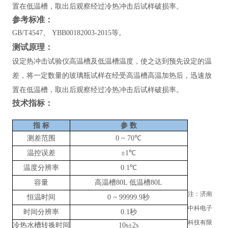
置在低温槽，取出后观察经过冷热冲击后试样破损率。
参考标准：
GB/T4547、 YBB00182003-2015等。
测试原理：
设定热冲击试验仪高温槽及低温槽温度，使之达到预先设定的温
差，将一定数量的玻璃瓶试样在经受高温槽高温加热后，迅速放
置在低温槽，取出后观察经过冷热冲击后试样破损率。
技术指标：
指
标
参
数
测差范围
0
~
70℃
温控误差
±1℃
温度分辨率
0.1℃
容量
高温槽80L 低温槽80L
注：济南
恒温时间
0
~
99999.9秒
中科电子
时间分辨率
0.1秒
科技有限
冷热水槽转换时间
10s±2s