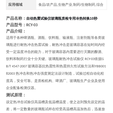
应用领域
食品/农产品,生物产业,制药/生物制药,综合
产品名称：
自动热震试验仪玻璃瓶质检专用冷热转换10秒
产品型号：
RCY-03
产品介绍：
适用于各种啤酒瓶、酒瓶、饮料瓶、输液瓶、注射剂瓶等各类玻
璃瓶进行耐热冲击热震试验，耐热冲击是玻璃容器在短时间内经
受一定温度冲击的能力，对于玻璃容器内需要进行灭菌的酿酒、
饮料和制药行业十分关键。玻璃瓶耐热冲击试验仪
依据
RCY-03
G
玻璃容器抗热震性和热震持久性试验方法和
B/T 4547-2007
YBB001
热冲击和热冲击强度测定法设计制造，试验过程自动化程
82003
度高，安全可靠。是质检机构、啤酒厂、玻璃瓶生产企业及使用
企业
配备检测仪器。
测试原理：
设定热冲击试验仪高温槽及低温槽温度，使之达到预先设定的温
差，将一定数量的玻璃瓶试样在经受高温槽高温加热后，迅速放