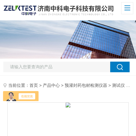
当前位置：
首页
>
产品中心
>
预灌封药包材检测仪器
>
测试仪
> GPT-03玻璃瓶耐内压力试验机 全自动伺服液压式