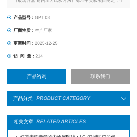
（玻璃容器 耐内压力试验方法）标准中实验项目规定，全
自动显示整个实验过程压力变化，能够满足各容量玻璃保
压试验和爆破压力试验要求，玻璃瓶耐内压力测试机是各
产品型号：
GPT-03
啤酒厂、玻璃瓶厂家、质检机构、制药生产企业所需的检
厂商性质：
生产厂家
测仪器。
更新时间：
2025-12-25
访 问 量：
214
产品咨询
联系我们
产品分类
PRODUCT CATEGORY
相关文章
RELATED ARTICLES
红霉素软膏管的内涂层防线：LG-02测试仪如何破解普药包装的“隐蔽风险”