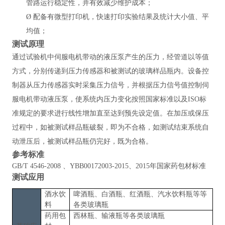
管路运行稳定性，并有效减少维护成本；
Ø
配备有微型打印机，快速打印实验结果及统计大小值、平
均值；
测试原理
通过试验机中伺服电机带动的液压泵产生的压力，经管道以等值
方式，分别传递到压力传感器和被测试的玻璃样品瓶内。设备控
制器从压力传感器实时采集压力信号，并根据压力信号值控制伺
服电机带动液压泵，使系统内压力变化按照国家标准以及
ISO标
准规定的要求进行线性增加直至达到预先设定值。在加压或保压
过程中，如被测试样品瓶破裂，即为不合格，如测试结束系统自
动泄压后，被测试样品瓶仍完好，既为合格。
参考标准
GB/T 4546-2008 、YBB00172003-2015、2015年国家药包材标准
测试应用
酒水饮
啤酒瓶、白酒瓶、红酒瓶、汽水饮料瓶等等
料
各类玻璃瓶
药用包
西林瓶、输液瓶等各类玻璃瓶