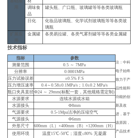
基础应
材
用
调味食
罐头瓶、广口瓶、玻璃罐
等等各类玻璃瓶
品
日化
化妆品玻璃瓶、化学试剂玻璃瓶
等等各类玻
璃瓶
扩展应
金属罐
各类易拉罐、各类气雾剂罐
等等各类
金属罐
用
技术指标
指标
参数
注：
中科
测量范围
0.5 ～ 7MPa
电子
始终
分辨率
0.0001MPa
压力试验误差
±0.5% F.S
致力于产
压力增压速率
0.4～0.58±0.1MPa/s；1.0±0.2 MPa/s
品性能和
瓶口夹具直径
Ф24 ～ 29mm(标配一套，其他规格需定制)
功能的创
水源要求
连续水源或水箱
水源接头
Ф8mm
新及改
气源要求
0.5-1Mpa洁净的压缩空气
进，基于
气源接头
Ф6mm
该原因，
外形尺寸
600mm（L）×400mm（B）×1200mm（H）
产品技术
使用环境
温度
15℃-50℃；湿度≤80% 无凝露