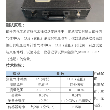
测试原理：
试样内气体通过取气泵抽取到传感器中，传感器实时输出试样内
气体中
O2、CO2（选配）浓度的电压信号，仪器通过获取传感器
输出的电压信号计算气体中O2、CO2（选配）的比例，到达试验
结束条件后，试验停止，仪器记录试样内被测气体中O2、CO2
（选配）的含量。
技术指标：
产品配
指
标
参
数
置
测量气体种类
O2（标配）
CO2（选配）
测试原理
电化学
红外吸收
标准配
测量范围
0 ～ 100%
0 ～ 100%
置：主
分辨率
0.01%
0.01%
机、充
测量准确度
±0.2%
±（0.03%＋示值5%）
电器、
传感器寿命
约
2年（空气中）
≥15年