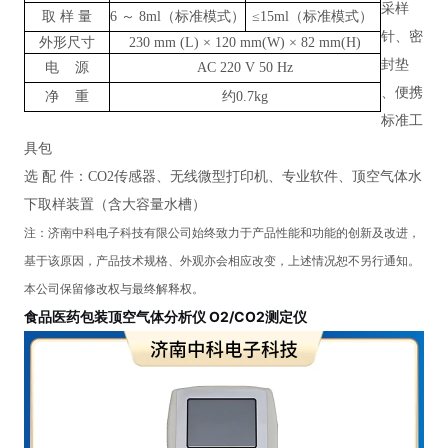
采样
取
样
量
6 ～ 8ml（标准模式）
≤15ml（标准模式）
针、密
外形尺寸
230 mm (L) × 120 mm(W) × 82 mm(H)
封垫
电
源
AC 220 V 50 Hz
、便携
净
重
约
0.7kg
标准工
具包
选
配
件：
CO2传感器、无线微型打印机、专业软件、顶空气体水
下取样装置（含大容量水槽）
注：
济南中科电子科技有限公司
始终致力于产品性能和功能的创新及改进，
基于该原因，产品技术规格、外观亦会相应改变，上述情况恕不另行通知。
本公司保留修改权与最终解释权。
食品医药包装顶空气体分析仪 O2/CO2测定仪