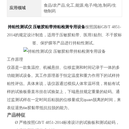
食品/农产品,化工,能源,电子/电池,制药/生
应用领域
物制药
持粘性测试仪 压敏胶粘带持粘检测专用设备
按照国标GB/T 4851-
2014的规定设计制造，适用于压敏胶粘带、医用1贴剂、不干胶标
签、保护膜等产品进行持粘性测试。
工作原理
仪器是一款集温控、机械悬挂、位移监测和时间记录于一体的多
功能测试设备。其工作原理基于恒定温度和重力作用下的试样持
粘性评估。具体来说，该仪器通过模拟人体常温环境，将贴有试
样的试验板垂直吊挂在试验架上，下端悬挂规定重量的砝码。通
过监测试样在一定时间后粘脱的位移量或完quan脱离的时间，来
表征退热tie胶黏带抵抗拉脱的能力。
产品特征
Ø
严格按照GB/T 4851-2014标准设计的试验板和测试砝码，