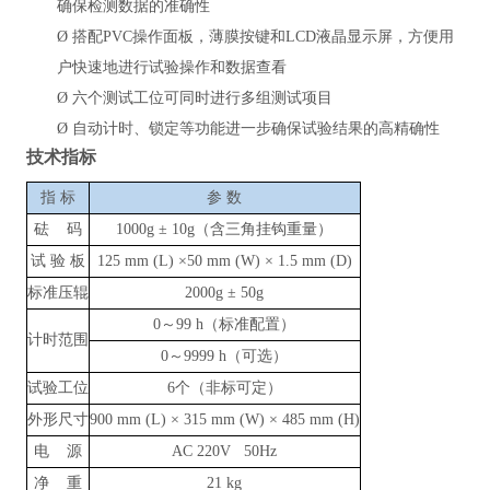
确保检测数据的准确性
Ø
搭配PVC操作面板，薄膜按键和LCD液晶显示屏，方便用
户快速地进行试验操作和数据查看
Ø
六个测试工位可同时进行多组测试项目
Ø
自动计时、锁定等功能进一步确保试验结果的高精确性
技术指标
指
标
参
数
砝
码
1000g ± 10g（含三角挂钩重量）
试
验
板
125 mm (L) ×50 mm (W) × 1.5 mm (D)
标准压辊
2000g ± 50g
0～99 h（标准配置）
计时范围
0～9999 h（可选）
试验工位
6个（非标可定）
外形尺寸
900 mm (L) × 315 mm (W) × 485 mm (H)
电
源
AC 220V 50Hz
净
重
21 kg