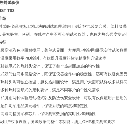
 热封试验仪
T-T02
介绍
验仪采用热压封口法的测试原理,适用于测定软包装复合膜、塑料薄膜
，是实验室、科研、在线生产中不可少的试验仪器，也称为热合强度测定
特征
高清彩色电阻触摸屏，菜单式界面，方便用户控制和展示实时试验数
度采用数字PID控制，有效提升温度的控制精度和升温速率
铠甲式的热封头设计，保证了整个热封面加热的均匀性
双气缸同步回路设计，既保证仪器操作中的稳定性，还可有效避免因受
封头均可独立控温，超长热封面设计，满足用户大面积试样或多试样
种热封面形式的定制要求，满足不同客户的个性化需求
脚踏两种试验启动模式以及防烫伤安全设计，可以有效保证用户使用的
件均采用品牌元器件，保证系统的精度和稳定性
速高精度采样芯片，保证测试数据的实时性和准确性
用户权限设置，测试数据完整性等功能，满足GMP相关测试要求