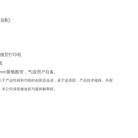
选配)
微型打印机
缆
mm聚氨酯管，气源用户自备。
力于产品性能和功能的创新及改进，基于该原因，产品技术规格、外观
。本公司保留修改权与最终解释权。
生产厂家
食品自立袋热封试验仪
泡罩包装热封试验仪 厂家现货
多层共挤膜热封强度测