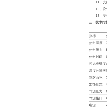
11、支持
12、设备
13、专业
三、技术指
指标
热封温度
热封压力
热封时间
控温准确度
温度分辨率
热封面积
加热形式
气源压力
气源接口
电源