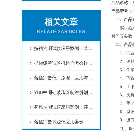
产品名称：
产品型号：HS
一、产品
相关文章
膜材热封试
RELATED ARTICLES
时间等参数
二、产品
持粘性测试仪应用案例：某品牌防水创可贴的淋浴场景可靠性验证
1、工业级
2、热封温
提袋疲劳试验机是个怎么样的设备？
3、铝灌封
落镖冲击仪：原理、应用与未来发展解析
4、下置式
5、上下热
YBB中硼硅玻璃管制注射剂瓶线热膨胀系数测定仪技术参数介绍
6、支持多
7、手动和
初粘性测试仪应用案例：某智能手机屏幕保护膜新品研发的品质锚定
8、系统配
9、进口高
落镖冲击试验仪应用案例：某科研机构对可降解地膜力学性能的衰减研究
10、多级