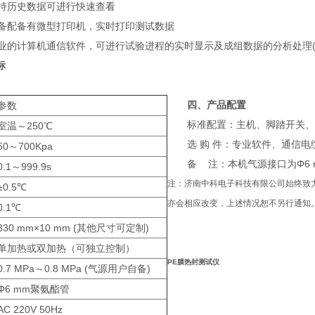
历史数据可进行快速查看
配备有微型打印机，实时打印测试数据
的计算机通信软件，可进行试验进程的实时显示及成组数据的分析处理(
标
四、产品配置
参数
标准配置：主机、脚踏开关、
室温～250℃
选 购 件：专业软件、通信电
50～700Kpa
备 注：本机气源接口为Φ6 
0.1～999.9s
注：
济南中科电子科技有限公司
始终致
±0.5℃
亦会相应改变，上述情况恕不另行通知
0.1℃
双面热封膜热合强度试验仪 薄膜热封测试仪
330 mm×10 mm (其他尺寸可定制)
试仪
PE膜热封测试仪
单加热或双加热（可独立控制）
PE膜热封测试仪
0.7 MPa～0.8 MPa (气源用户自备)
Φ6 mm聚氨酯管
AC 220V 50Hz