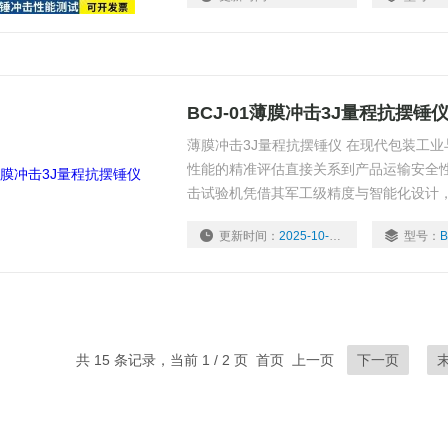
技术、行业应用及用户体验三大维度，深
BCJ-01薄膜冲击3J量程抗摆锤
薄膜冲击3J量程抗摆锤仪 在现代包装工
性能的精准评估直接关系到产品运输安全性与
击试验机凭借其军工级精度与智能化设计
料、纸制品等行业质量控制的标gan设备
更新时间：
2025-10-21
型号：
B
用户体验三大维度，深度解析其不可替代
共 15 条记录，当前 1 / 2 页 首页 上一页
下一页