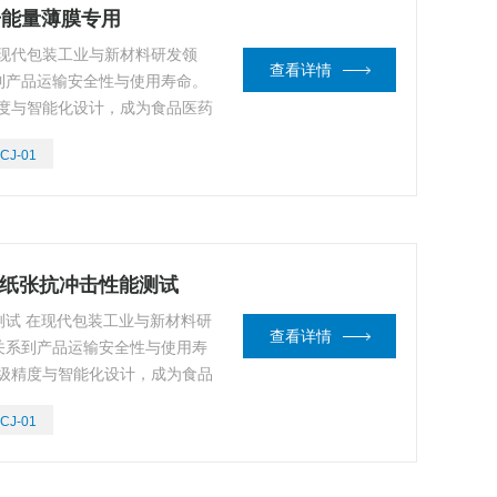
冲击能量薄膜专用
在现代包装工业与新材料研发领
查看详情
到产品运输安全性与使用寿命。
精度与智能化设计，成为食品医药
标gan设备。以下从核心技
CJ-01
解析其不可替代的产品价值。
膜纸张抗冲击性能测试
试 在现代包装工业与新材料研
查看详情
关系到产品运输安全性与使用寿
工级精度与智能化设计，成为食品
制的标gan设备。以下从核心
CJ-01
度解析其不可替代的产品价值。