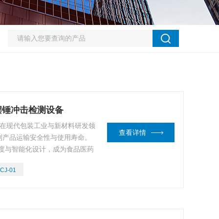
 摆锤冲击检测设备
 在现代包装工业与新材料研发领
查看详情
到产品运输安全性与使用寿命。
精度与智能化设计，成为食品医药
标gan设备。以下从核心技
CJ-01
解析其不可替代的产品价值。