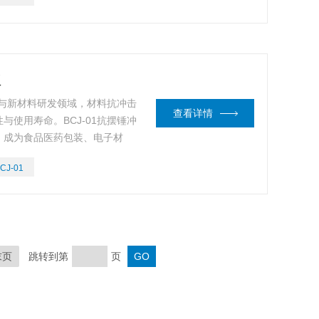
度解析其不可替代的产品价值。
仪
业与新材料研发领域，材料抗冲击
查看详情
使用寿命。BCJ-01抗摆锤冲
，成为食品医药包装、电子材
。以下从核心技术、行业应用及
CJ-01
的产品价值。
末页
跳转到第
页