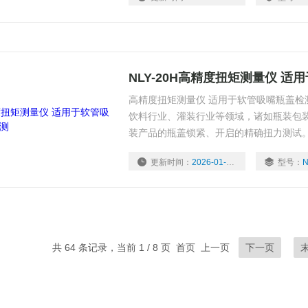
的工艺参数之一。
NLY-20H高精度扭矩测量仪 
高精度扭矩测量仪 适用于软管吸嘴瓶盖检
饮料行业、灌装行业等领域，诸如瓶装包
装产品的瓶盖锁紧、开启的精确扭力测试
品、软管包装产品的瓶盖锁紧、开启扭矩
更新时间：
2026-01-04
型号：
N
重点控制的工艺参数之一。
共 64 条记录，当前 1 / 8 页 首页 上一页
下一页