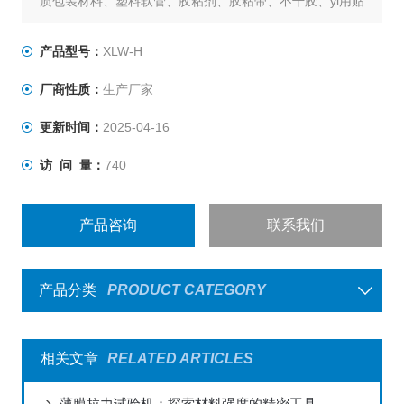
质包装材料、塑料软管、胶粘剂、胶粘带、不干胶、yi用贴
剂、医疗器械等多种产品的拉伸、剥离、变形、撕裂等性
能测试。其卓yue的性能和丰富的功能，使得XLW-H成为
产品型号：
XLW-H
了众多行业bu可huo缺的测试工具。
厂商性质：
生产厂家
更新时间：
2025-04-16
访 问 量：
740
产品咨询
联系我们
产品分类
PRODUCT CATEGORY
相关文章
RELATED ARTICLES
薄膜拉力试验机：探索材料强度的精密工具