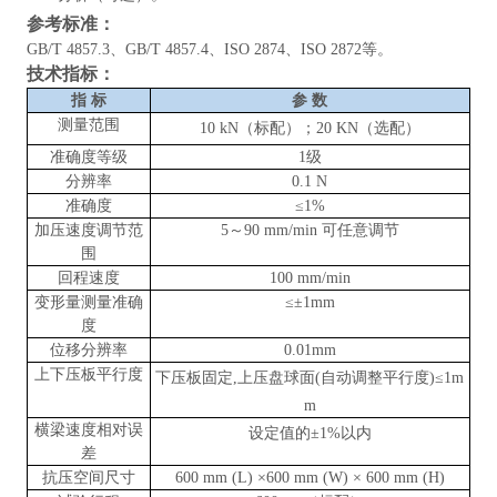
参考标准：
GB/T 4857.3、GB/T 4857.4、ISO 2874、ISO 2872等。
技术指标：
指
标
参
数
测量范围
10
kN
（标配）；
20 KN（选配）
准确度等级
1级
分辨率
0.1 N
准确度
≤1%
加压速度调节范
5～90
mm/min 可任意
调节
围
回程速度
100
mm/min
变形量测量准确
≤±1mm
度
位移分辨率
0.01mm
上下压板平行度
下压板固定
,上压盘球面(自动调整平行度)≤1m
m
横梁速度相对误
设定值的
±1%以内
差
抗压空间尺寸
600 mm (L) ×600 mm (W) × 600 mm (H)