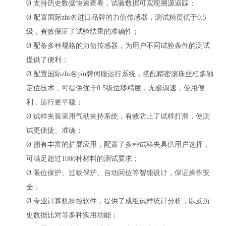
Ø
支持历史数据快速查看，试验数据可实现溯源追踪；
Ø
配置国际zhi名进口品牌的力值传感器，测试精度优于
0.5
级，有效保证了试验结果的准确性；
Ø
配备多种规格的力值传感器，为用户不同试验条件的测试
提供了便利；
Ø
配置国际zhi名pin牌伺服运行系统，搭配精密滚珠丝杠多轴
定位技术，可提供优于
0.5级位移精度，无极调速，使用便
利，运行更平稳；
Ø
试样夹装采用气动夹持系统，有效防止了试样打滑，使测
试更便捷、准确；
Ø
拥有丰富的扩展应用，配置了多种试样夹具供用户选择，
可满足超过
1000种材料的测试要求；
Ø
限位保护、过载保护、自动回位等智能设计，保证操作安
全；
Ø
专业计算机操控软件，提供了成组试样统计分析，以及历
史数据比对等多种实用功能；