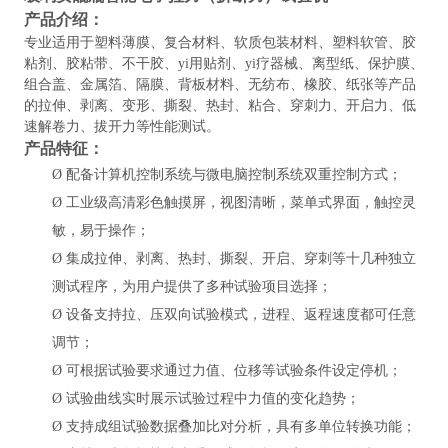
产品介绍：
专业适用于塑料薄膜、复合材料、软质包装材料、塑料软管、胶
粘剂、胶粘带、不干胶、yi用贴剂、yi疗器械、离型纸、保护膜、
组合盖、金属箔、隔膜、背板材料、无纺布、橡胶、纸张等产品
的拉伸、剥离、变形、撕裂、热封、粘合、穿刺力、开启力、低
速解卷力、拔开力等性能测试。
产品特征：
Ø
配备计算机控制系统与微电脑控制系统双重控制方式；
Ø
工业级高清彩色触摸屏，视图清晰，菜单式界面，触控灵
敏，易于操作；
Ø
集成拉伸、剥离、热封、撕裂、开启、穿刺等十几种独立
测试程序，为用户提供了多种试验项目选择；
Ø
设备支持拉、压双向试验模式，进程、返程速度都可任意
调节；
Ø
可根据试验要求通过力值、位移等试验条件设定停机；
Ø
试验曲线实时展示试验过程中力值的变化趋势；
Ø
支持成组试验数据叠加比对分析，具有多单位转换功能；