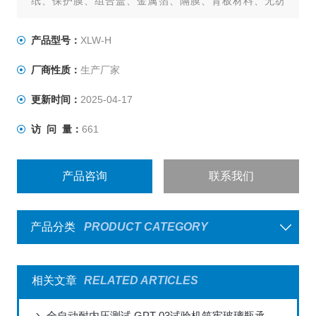
纸、保护膜、组合盖、金属箔、隔膜、背板材料、无纺
布、橡胶、纸张等产品的拉伸、剥离、变形、撕裂、热
封、粘合、穿刺力、开启力、低速解卷力、拔开力等性能
产品型号：
XLW-H
测试。
厂商性质：
生产厂家
更新时间：
2025-04-17
访 问 量：
661
产品咨询
联系我们
产品分类
PRODUCT CATEGORY
相关文章
RELATED ARTICLES
全自动耐内压测试 GPT-03试验机筑牢玻璃瓶承压防线