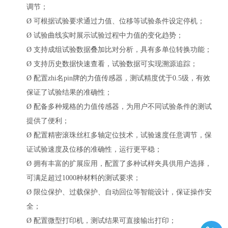
调节；
Ø
可根据试验要求通过力值、位移等试验条件设定停机；
Ø
试验曲线实时展示试验过程中力值的变化趋势；
Ø
支持成组试验数据叠加比对分析，具有多单位转换功能；
Ø
支持历史数据快速查看，试验数据可实现溯源追踪；
Ø
配置zhi名pin牌的力值传感器，测试精度优于
0.5级，有效
保证了试验结果的准确性；
Ø
配备多种规格的力值传感器，为用户不同试验条件的测试
提供了便利；
Ø
配置精密滚珠丝杠多轴定位技术，试验速度任意调节，保
证试验速度及位移的准确性，运行更平稳；
Ø
拥有丰富的扩展应用，配置了多种试样夹具供用户选择，
可满足超过
1000种材料的测试要求；
Ø
限位保护、过载保护、自动回位等智能设计，保证操作安
全；
Ø
配置微型打印机，测试结果可直接输出打印；