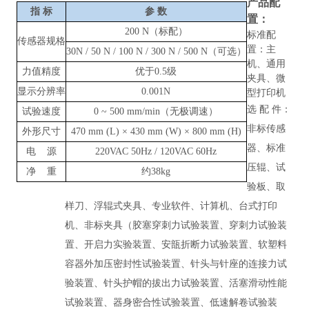
产品配
指
标
参
数
置：
200 N（标配）
标准配
传感器规格
置：主
30N / 50 N / 100 N / 300 N / 500 N（可选）
机、通用
力值精度
优于
0.5级
夹具、微
显示分辨率
0.001N
型打印机
选
配
件：
试验速度
0
~
500 mm/min（无极调速）
非标传感
外形尺寸
470 mm (L) × 430 mm (W) × 800 mm (H)
器、标准
电
源
220VAC 50Hz / 120VAC 60Hz
压辊、试
净
重
约
38kg
验板、取
样刀、浮辊式夹具、专业软件、计算机、台式打印
机、非标夹具（胶塞穿刺力试验装置、穿刺力试验装
置、开启力实验装置、安瓿折断力试验装置、软塑料
容器外加压密封性试验装置、针头与针座的连接力试
验装置、针头护帽的拔出力试验装置、活塞滑动性能
试验装置、器身密合性试验装置、低速解卷试验装