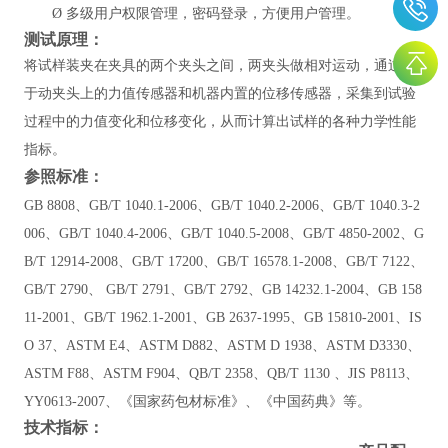
Ø
多级用户权限管理，密码登录，方便用户管理。
测试原理：
将试样装夹在夹具的两个夹头之间，两夹头做相对运动，通过位
于动夹头上的力值传感器和机器内置的位移传感器，采集到试验
过程中的力值变化和位移变化，从而计算出试样的各种力学性能
指标。
参照标准：
GB 8808、GB/T 1040.1-2006、GB/T 1040.2-2006、GB/T 1040.3-2
006、GB/T 1040.4-2006、GB/T 1040.5-2008、GB/T 4850-2002、G
B/T 12914-2008、GB/T 17200、GB/T 16578.1-2008、GB/T 7122、
GB/T 2790、 GB/T 2791、GB/T 2792、GB 14232.1-2004、
GB 158
11-2001
、
GB/T 1962.1-2001、
GB 2637-1995
、
GB 15810-2001
、
IS
O 37、ASTM E4、ASTM D882、ASTM D 1938、ASTM D3330、
ASTM F88、ASTM F904、QB/T 2358、QB/T 1130 、JIS P8113、
YY0613-2007、
《
国家药包材标准
》
、
《
中国药典
》
等
。
技术指标：