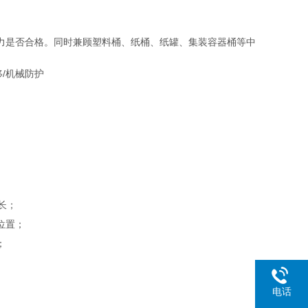
力是否合格。同时兼顾塑料桶、纸桶、纸罐、集装容器桶等中
；
长；
位置；
；
电话