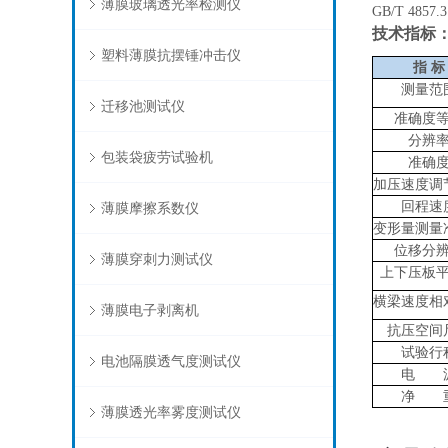
薄膜玻璃透光率检测仪
GB/T 4857
技术指标
塑料薄膜抗摆锤冲击仪
指
标
测量范
迁移池测试仪
准确度
分辨
包装袋疲劳试验机
准确
加压速度调
回程速
薄膜摩擦系数仪
变形量测量
位移分
薄膜穿刺力测试仪
上下压板
横梁速度相
薄膜电子剥离机
抗压空间
试验行
电池隔膜透气度测试仪
电 
净 
薄膜透光率雾度测试仪