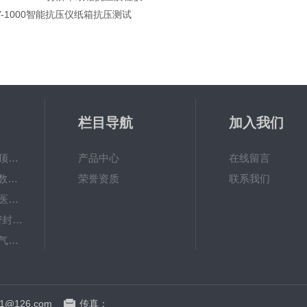
Y-1000智能抗压仪纸箱抗压测试
栏目导航
加入我们
HGT-01H气调包装顶空气体分析仪
产品中心
在线留言
YLY-02H厂家销售 数显屏偏光应力仪
荣誉资质
联系我们
MFY-01H快速检测‌医药玻璃容器密封试验仪支持定制
NDL-V201微泄漏密封仪/软包装件密封试验仪
HGT-01H手持顶空气体分析仪/包装残氧仪
HGT-01H顶空残氧仪 顶空气体分析仪
1@126.com
传真：