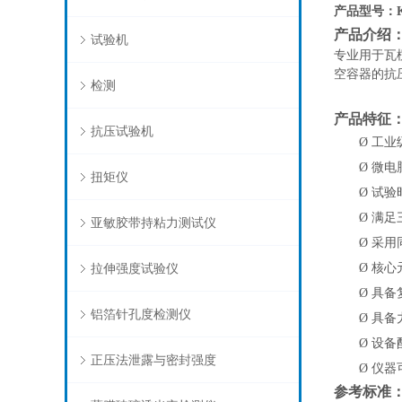
产品型号：
产品介绍
试验机
专业用于瓦
空容器的抗
检测
产品特征
抗压试验机
Ø
工业
Ø
微电
扭矩仪
Ø
试验
Ø
满足
亚敏胶带持粘力测试仪
Ø
采用
拉伸强度试验仪
Ø
核心
Ø
具备
铝箔针孔度检测仪
Ø
具备
Ø
设备
正压法泄露与密封强度
Ø
仪器
参考标准