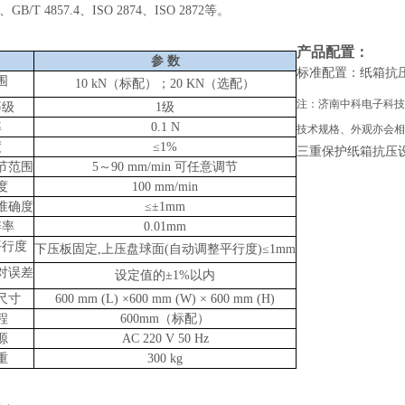
.3、GB/T 4857.4、ISO 2874、ISO 2872等。
：
产品配置：
参
数
标准配置：纸箱抗
围
10
kN
（标配）；
20 KN（选配）
注：
济南中科电子科技
等级
1级
率
0.1 N
技术规格、外观亦会相
度
≤1%
三重保护纸箱抗压设
节范围
5～90
mm/min 可任意
调节
度
100
mm/min
准确度
≤±1mm
辨率
0.01mm
平行度
下压板固定
,上压盘球面(自动调整平行度)≤1mm
对误差
设定值的
±1%以内
尺寸
600 mm (L) ×600 mm (W) × 600 mm (H)
程
600mm（标配）
源
AC 220 V 50 Hz
重
300 kg