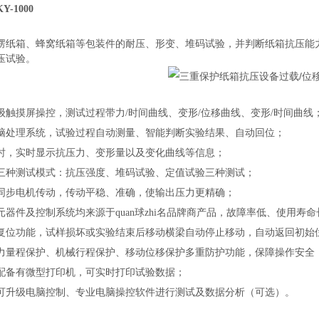
KY-1000
：
楞纸箱、蜂窝纸箱等包装件的耐压、形变、堆码试验，并判断纸箱抗压能
压试验。
：
级触摸屏操控，测试过程带力
/时间曲线、变形/位移曲线、变形/时间曲线
脑处理系统，试验过程自动测量、智能判断实验结果、自动回位；
时，实时显示抗压力、变形量以及变化曲线等信息；
三种测试模式：抗压强度、堆码试验、定值试验三种测试；
同步电机传动，传动平稳、准确，使输出压力更精确；
元器件及控制系统均来源于quan球zhi名品牌商产品，故障率低、使用寿命
复位功能，试样损坏或实验结束后移动横梁自动停止移动，自动返回初始
力量程保护、机械行程保护、移动位移保护多重防护功能，保障操作安全
配备有微型打印机，可实时打印试验数据；
可升级电脑控制、专业电脑操控软件进行测试及数据分析（可选）。
：