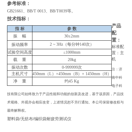
参考标准：
GB21661、BB/T 0013、BB/T0039等。
技术指标
：
产品
指
标
参
数
配
振
幅
30±2mm
置
：
2
~
3Hz（每分钟140次）
振动频率
标准配
试验空间高度
≤1000mm
置：主
机
载
重
20kg
振动次数
0-999999次
注：
济
主机尺寸
450mm（L）×450mm（B）× 1450mm（H）
南中科
净
重
约
45 Kg
电子科
技有限公司
始终致力于产品性能和功能的创新及改进，基于该原因，产品技
术规格、外观亦会相应改变，上述情况恕不另行通知。本公司保留修改权与
最终解释权。
塑料袋/无纺布/编织袋耐疲劳测试仪