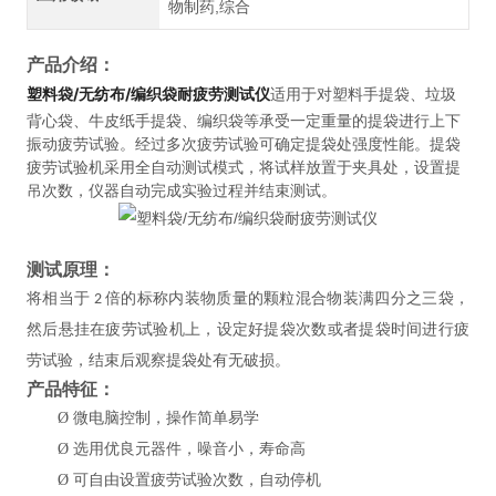
物制药,综合
产品介绍：
塑料袋/无纺布/编织袋耐疲劳测试仪
适用于对塑料手提袋、垃圾
背心袋、牛皮纸手提袋、编织袋等承受一定重量的提袋进行上下
振动疲劳试验。经过多次疲劳试验可确定提袋处强度性能。提袋
疲劳试验机采用全自动测试模式，将试样放置于夹具处，设置提
吊次数，仪器自动完成实验过程并结束测试。
测试原理：
将相当于
倍的标称内装物质量的颗粒混合物装满四分之三袋，
2
然后悬挂在疲劳试验机上，设定好提袋次数或者提袋时间进行疲
劳试验，结束后观察提袋处有无破损。
产品特征
：
Ø
微电脑控制，操作简单易学
Ø
选用优良元器件，噪音小，寿命高
Ø
可自由设置疲劳试验次数，自动停机