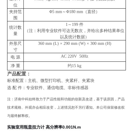
位
夹持范
Φ5 mm～Φ180 mm（直径）
围
1～199 件
统计数
（注：利用专业软件可达无数次，并给出多种结果单位
量
以及统计数据）
外形尺
360 mm (L) × 290 mm (W) × 300 mm (H)
寸
AC 220V 50Hz
电
源
净
重
约
15 kg
产品配置
：
标准配置：
主机、微型打印机、夹紧杆、夹紧块
选
配
件：专业软件、通信电缆、非标传感器
注：
济南中科
始终致力于产品性能和功能的创新及改进，基于该原因，产品
技术规格、外观亦会相应改变，上述情况恕不另行通知。本公司保留修改权
与最终解释权。
实验室用瓶盖扭力计 高分辨率0.001N.m