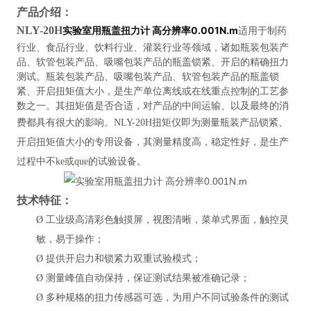
产品介绍：
NLY-20H
实验室用瓶盖扭力计 高分辨率0.001N.m
适用于制药
行业、食品行业、饮料行业、灌装行业等领域，诸如瓶装包装产
品、软管包装产品、吸嘴包装产品的瓶盖锁紧、开启的精确扭力
测试。瓶装包装产品、吸嘴包装产品、软管包装产品的瓶盖锁
紧、开启扭矩值大小，是生产单位离线或在线重点控制的工艺参
数之一。其扭矩值是否合适，对产品的中间运输、以及最终的消
费都具有很大的影响。
NLY-20H扭矩仪即为测量瓶装产品锁紧、
开启扭矩值大小的专用设备，其测量精度高，稳定性好，是生产
过程中不ke或que的试验设备。
技术特征：
Ø
工业级高清彩色触摸屏，视图清晰，菜单式界面，触控灵
敏，易于操作；
Ø
提供开启力和锁紧力双重试验模式；
Ø
测量峰值自动保持，保证测试结果被准确记录；
Ø
多种规格的扭力传感器可选，为用户不同试验条件的测试