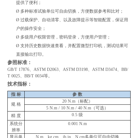
提供了便利；
Ø
多种标准试验单位可自由切换，方便数据参考和比对；
Ø
过载保护、自动清零、以及故障提示等智能配置，保证用
户的操作安全；
Ø
多级用户权限管理，密码登录，方便用户管理；
Ø
支持历史数据快速查看，并配置微型打印机，测试结果可
直接输出打印。
参照标准
：
GB/T 17876、ASTM D2063、ASTM D3198、ASTM D3474、BB/
T 0025、BB/T 0034等。
技术指标
：
指
标
参
数
20 N.m（标配）
规
格
5 N.m / 10 N.m / 40 N.m（可选）
0.5 级
精
度
系统分
0.001 N.m
辨率
显示单
N.m、kg.cm、ib.in、N.cm多单位可自由切换