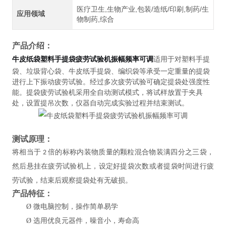
医疗卫生,生物产业,包装/造纸/印刷,制药/生
应用领域
物制药,综合
产品介绍：
牛皮纸袋塑料手提袋疲劳试验机振幅频率可调
适用于对塑料手提
袋、垃圾背心袋、牛皮纸手提袋、编织袋等承受一定重量的提袋
进行上下振动疲劳试验。经过多次疲劳试验可确定提袋处强度性
能。提袋疲劳试验机采用全自动测试模式，将试样放置于夹具
处，设置提吊次数，仪器自动完成实验过程并结束测试。
测试原理：
将相当于
倍的标称内装物质量的颗粒混合物装满四分之三袋，
2
然后悬挂在疲劳试验机上，设定好提袋次数或者提袋时间进行疲
劳试验，结束后观察提袋处有无破损。
产品特征
：
Ø
微电脑控制，操作简单易学
Ø
选用优良元器件，噪音小，寿命高