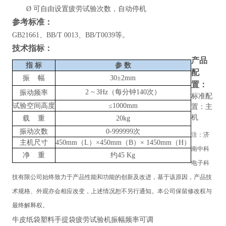
Ø
可自由设置疲劳试验次数，自动停机
参考标准：
GB21661、BB/T 0013、BB/T0039等。
技术指标
：
产品
指
标
参
数
配
振
幅
30±2mm
置
：
2
~
3Hz（每分钟140次）
振动频率
标准配
试验空间高度
≤1000mm
置：主
机
载
重
20kg
振动次数
0-999999次
注：
济
主机尺寸
450mm（L）×450mm（B）× 1450mm（H）
南中科
净
重
约
45 Kg
电子科
技有限公司
始终致力于产品性能和功能的创新及改进，基于该原因，产品技
术规格、外观亦会相应改变，上述情况恕不另行通知。本公司保留修改权与
最终解释权。
牛皮纸袋塑料手提袋疲劳试验机振幅频率可调