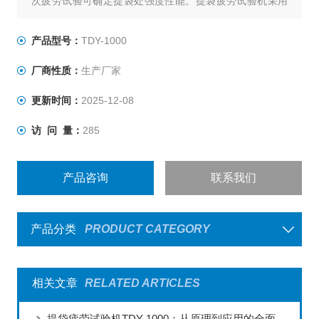
次疲劳试验可确定提袋处强度性能。提袋疲劳试验机采用
全自动测试模式，将试样放置于夹具处，设置提吊次数，
仪器自动完成实验过程并结束测试。
产品型号：
TDY-1000
厂商性质：
生产厂家
更新时间：
2025-12-08
访 问 量：
285
产品咨询
联系我们
产品分类
PRODUCT CATEGORY
相关文章
RELATED ARTICLES
提袋疲劳试验机TDY-1000：从原理到应用的全面解读