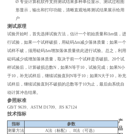
Ø
专业计算机软件支持测试结果多种单位显示、测试过程图
形显示，输出和打印功能，清晰直观地将测试结果展示给用
户
测试原理
试验开始时，首先选择试验方法，估计一个初始质量和
Δm值，进
行试验，如果一个试样破损，用砝码Δm减少落体质量；如果一个
试样不破，须用砝码Δm增加落体质量依此进行试验。总之，利用
砝码减少或增加落体质量，取决于前一个试样是否破损。20个试
样试验后，计算破损总数N，如果N等于10，试验完成；如果N小
于10，补充试样后，继续试验直到N等于10；如果N大于10，补充
试样后，继续试验直到不破损的总数等于10为止，最后由系统自
动计算冲击结果。
参照
标准
GB/T 9639、ASTM D1709、JIS K7124
技术指标
产
指标
参数
品
测量方法
A法（标配）、B法（可选）