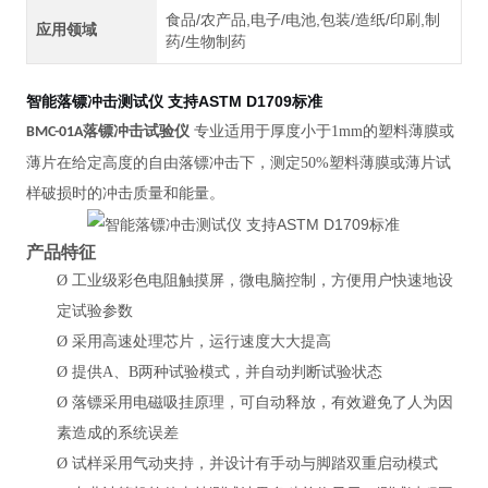
食品/农产品,电子/电池,包装/造纸/印刷,制
应用领域
药/生物制药
智能落镖冲击测试仪 支持ASTM D1709标准
落镖冲击试验仪
专业适用于厚度小于
1mm的塑料薄膜或
BMC
-01A
薄片在给定高度的自由落镖冲击下，测定50%塑料薄膜或薄片试
样破损时的冲击质量和能量。
产品特征
Ø
工业级彩色电阻触摸屏，微电脑控制，方便用户快速地设
定试验参数
Ø
采用高速处理芯片，运行速度大大提高
Ø
提供
A、B两种试验模式，并自动判断试验状态
Ø
落镖采用电磁吸挂原理，可自动释放，有效避免了人为因
素造成的系统误差
Ø
试样采用气动夹持，并设计有手动与脚踏双重启动模式