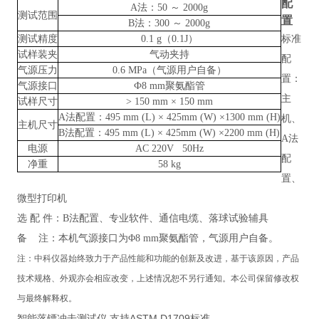
配
A法：50 ～ 2000g
测试范围
置
B法：300 ～ 2000g
测试精度
0.1 g（0.1J）
标准
试样装夹
气动夹持
配
气源压力
0.6 MPa（气源用户自备）
置：
气源接口
Ф8 mm聚氨酯管
主
试样尺寸
> 150 mm × 150 mm
A法配置：495 mm (L) × 425mm (W) ×1300 mm (H)
机、
主机尺寸
B法配置：495 mm (L) × 425mm (W) ×2200 mm (H)
A法
电源
AC 220V 50Hz
配
净重
58 kg
置、
微型打印机
选
配
件：
B法配置、专业软件、通信电缆、落球试验辅具
备
注：本机气源接口为
Φ8 mm聚氨酯管，气源用户自备。
注：
中科仪器
始终致力于产品性能和功能的创新及改进，基于该原因，产品
技术规格、外观亦会相应改变，上述情况恕不另行通知。本公司保留修改权
与最终解释权。
智能落镖冲击测试仪 支持ASTM D1709标准