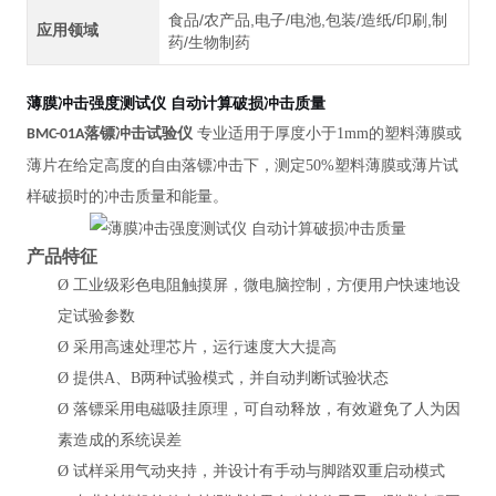
食品/农产品,电子/电池,包装/造纸/印刷,制
应用领域
药/生物制药
薄膜冲击强度测试仪 自动计算破损冲击质量
落镖冲击试验仪
专业适用于厚度小于
1mm的塑料薄膜或
BMC
-01A
薄片在给定高度的自由落镖冲击下，测定50%塑料薄膜或薄片试
样破损时的冲击质量和能量。
产品特征
Ø
工业级彩色电阻触摸屏，微电脑控制，方便用户快速地设
定试验参数
Ø
采用高速处理芯片，运行速度大大提高
Ø
提供
A、B两种试验模式，并自动判断试验状态
Ø
落镖采用电磁吸挂原理，可自动释放，有效避免了人为因
素造成的系统误差
Ø
试样采用气动夹持，并设计有手动与脚踏双重启动模式