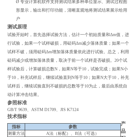
Ø
专业计算机软件支持测试结果多种单位显示、测试过程图
形显示，输出和打印功能，清晰直观地将测试结果展示给用
户
测试原理
试验开始时，首先选择试验方法，估计一个初始质量和
Δm值，进
行试验，如果一个试样破损，用砝码Δm减少落体质量；如果一个
试样不破，须用砝码Δm增加落体质量依此进行试验。总之，利用
砝码减少或增加落体质量，取决于前一个试样是否破损。20个试
样试验后，计算破损总数N，如果N等于10，试验完成；如果N小
于10，补充试样后，继续试验直到N等于10；如果N大于10，补充
试样后，继续试验直到不破损的总数等于10为止，最后由系统自
动计算冲击结果。
参照
标准
GB/T 9639、ASTM D1709、JIS K7124
技术指标
产
指标
参数
品
测量方法
A法（标配）、B法（可选）