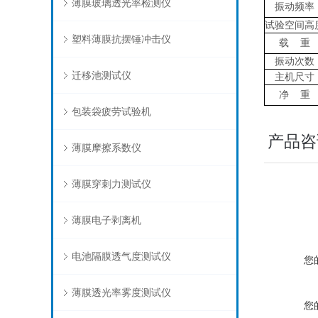
薄膜玻璃透光率检测仪
振动频率
试验空间高
塑料薄膜抗摆锤冲击仪
载
重
振动次数
迁移池测试仪
主机尺寸
净
重
包装袋疲劳试验机
产品咨
薄膜摩擦系数仪
薄膜穿刺力测试仪
薄膜电子剥离机
电池隔膜透气度测试仪
您
薄膜透光率雾度测试仪
您