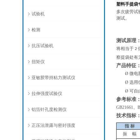
塑料手提袋
多次疲劳试
试验机
测试。
检测
测试原理
抗压试验机
将相当于
2
察提袋处有
扭矩仪
产品特征
Ø
微电
亚敏胶带持粘力测试仪
Ø
选用
Ø
可自
拉伸强度试验仪
参考标准
GB21661、B
铝箔针孔度检测仪
技术指标
正压法泄露与密封强度
指
标
振
幅