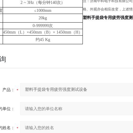
注：
济南中科电子科技有限公司
2
~
3Hz（每分钟140次）
格、外观亦会相应改变，上述情
度
≤1000mm
塑料手提袋专用疲劳强度测
20kg
0-999999次
450mm（L）×450mm（B）× 1450mm（H）
约
45 Kg
询
产品：
的单位：
的姓名：