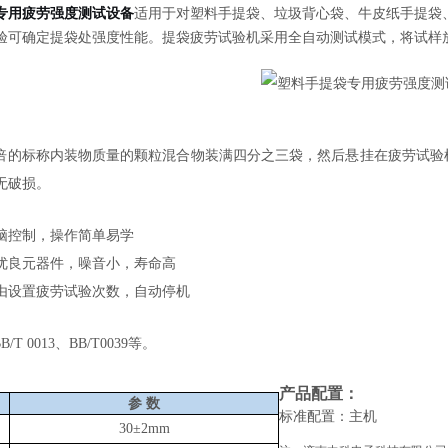
专用疲劳强度测试设备
适用于对塑料手提袋、垃圾背心袋、牛皮纸手提袋
验可确定提袋处强度性能。提袋疲劳试验机采用全自动测试模式，将试样
：
倍的标称内装物质量的颗粒混合物装满四分之三袋，然后悬挂在疲劳试验
无破损。
：
脑控制，操作简单易学
优良元器件，噪音小，寿命高
由设置疲劳试验次数，自动停机
：
B/T 0013、BB/T0039等。
：
产品配置
：
参
数
标准配置：主机
30±2mm