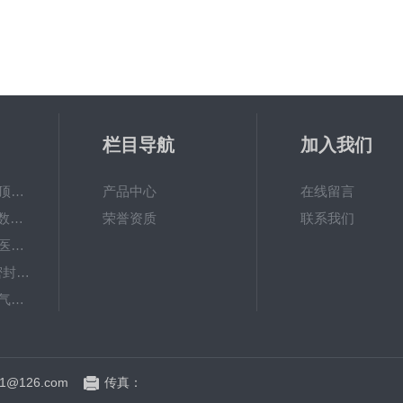
栏目导航
加入我们
HGT-01H气调包装顶空气体分析仪
产品中心
在线留言
YLY-02H厂家销售 数显屏偏光应力仪
荣誉资质
联系我们
MFY-01H快速检测‌医药玻璃容器密封试验仪支持定制
NDL-V201微泄漏密封仪/软包装件密封试验仪
HGT-01H手持顶空气体分析仪/包装残氧仪
HGT-01H顶空残氧仪 顶空气体分析仪
1@126.com
传真：