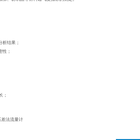
分析结果；
密性；
长；