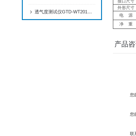
接口尺寸
外形尺寸
透气度测试仪GTD-WT201在燃料电池气体扩散层研发中的应用方案
电
源
净
重
产品咨
您
您
联