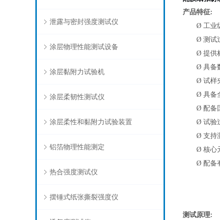
产品特征
:
泄露与密封强度测试仪
Ø
工业
Ø
测试
涂层物理性能测试设备
Ø
提供
Ø
具备
涂层黏附力试验机
Ø
试样
Ø
具备
涂层柔韧性测试仪
Ø
配备
涂层柔性和黏附力试验装置
Ø
试验
Ø
支持
铝箔物理性能测定
Ø
核心
Ø
配备
热合强度测试仪
摆锤式纸张撕裂强度仪
测试原理
: