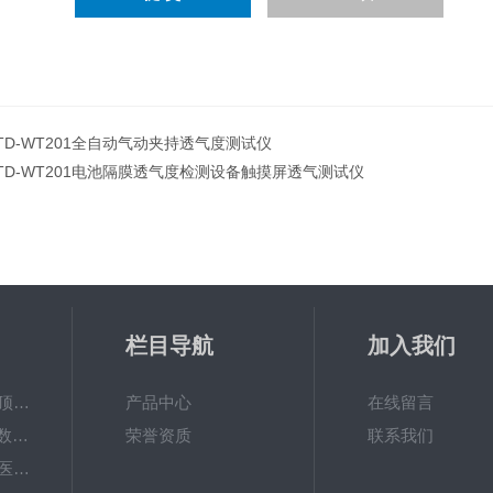
TD-WT201全自动气动夹持透气度测试仪
TD-WT201电池隔膜透气度检测设备触摸屏透气测试仪
栏目导航
加入我们
HGT-01H气调包装顶空气体分析仪
产品中心
在线留言
YLY-02H厂家销售 数显屏偏光应力仪
荣誉资质
联系我们
MFY-01H快速检测‌医药玻璃容器密封试验仪支持定制