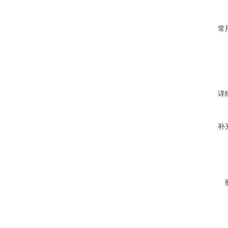
常
详
补