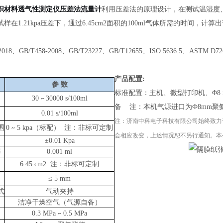
织材料透气性测定仪压差法流量计
利用压差法的原理设计，在测试温湿度
试样在
1.21kpa压差下，通过6.45cm2面积的100ml气体所需的时间，
-2018、GB/T458-2008、GB/T23227、GB/T12655、ISO 5636.5、ASTM D
产品配置
:
参
数
标准配置：
主机、微型打印机、
Φ
30
30000 s/100ml
~
备
注：本机气源进口为
Ф8mm
0.01 s/100ml
注：
济南中科电子科技有限公司
始终致力
围
0
5
kpa
（标配）
注：非标可定制
~
会相应改变，上述情况恕不另行通知。本
±0.01 Kpa
率
0.001 ml
6.45 cm2
注：非标可定制
≤
5 mm
式
气动夹持
洁净干燥空气（气源自备）
0.3
MPa
0.5
MPa
~