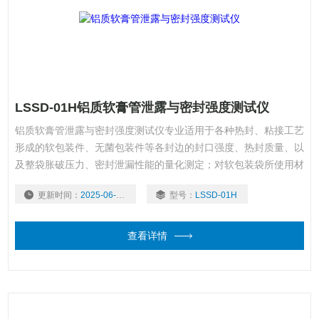
LSSD-01H铝质软膏管泄露与密封强度测试仪
铝质软膏管泄露与密封强度测试仪专业适用于各种热封、粘接工艺
形成的软包装件、无菌包装件等各封边的封口强度、热封质量、以
及整袋胀破压力、密封泄漏性能的量化测定；对软包装袋所使用材
料的抗压强度、耐破强度等指标分析；各种塑料防盗瓶盖密封性
更新时间：
2025-06-04
型号：
LSSD-01H
能、瓶盖连接脱扣强度、材料的应力强度的量化测定；瓶体密封
性、抗压性、耐破性等评估分析；各种软管整体密封性能、耐压强
度、帽体连接强度、脱扣强度、热封
查看详情