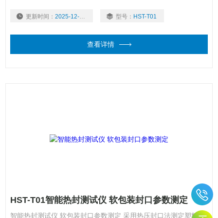
数。热封材料的熔点、热稳定性、流动性及厚度不同，会表现出不
更新时间：
2025-12-01
型号：
HST-T01
同的热封性能，其封口工艺参数可能差别很大。使用该设备可准
确、高效地获得优良的热封性能参数。
查看详情
HST-T01智能热封测试仪 软包装封口参数测定
智能热封测试仪 软包装封口参数测定 采用热压封口法测定塑料薄