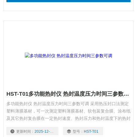
HST-T01多功能热封仪 热封温度压力时间三参数可调
多功能热封仪 热封温度压力时间三参数可调 采用热压封口法测定
塑料薄膜基材，可一次测定塑料薄膜基材、软包装复合膜、涂布纸
及其它热封复合膜在一定热封速度、热封压力和热封温度下的热封
参数。热封材料的熔点、热稳定性、流动性及厚度不同，会表现出
更新时间：
2025-12-01
型号：
HST-T01
不同的热封性能，其封口工艺参数可能差别很大。使用该设备可准