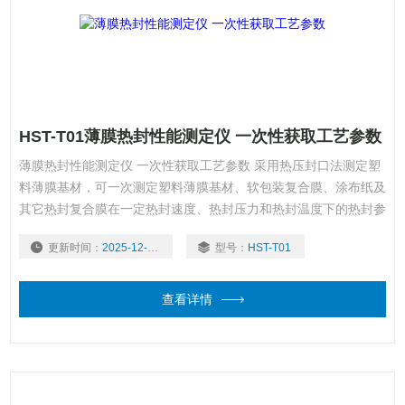
HST-T01薄膜热封性能测定仪 一次性获取工艺参数
薄膜热封性能测定仪 一次性获取工艺参数 采用热压封口法测定塑
料薄膜基材，可一次测定塑料薄膜基材、软包装复合膜、涂布纸及
其它热封复合膜在一定热封速度、热封压力和热封温度下的热封参
数。热封材料的熔点、热稳定性、流动性及厚度不同，会表现出不
更新时间：
2025-12-01
型号：
HST-T01
同的热封性能，其封口工艺参数可能差别很大。使用该设备可准
确、高效地获得优良的热封性能参数。
查看详情