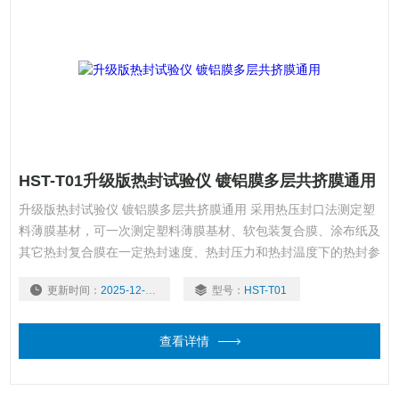
HST-T01升级版热封试验仪 镀铝膜多层共挤膜通用
升级版热封试验仪 镀铝膜多层共挤膜通用 采用热压封口法测定塑
料薄膜基材，可一次测定塑料薄膜基材、软包装复合膜、涂布纸及
其它热封复合膜在一定热封速度、热封压力和热封温度下的热封参
数。热封材料的熔点、热稳定性、流动性及厚度不同，会表现出不
更新时间：
2025-12-01
型号：
HST-T01
同的热封性能，其封口工艺参数可能差别很大。使用该设备可准
确、高效地获得优良的热封性能参数。
查看详情