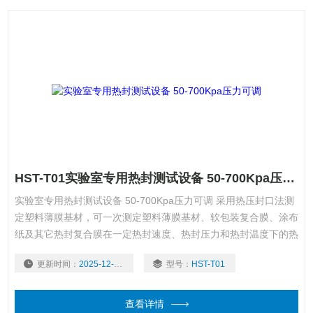
HST-T01实验室专用热封测试设备 50-700Kpa压力可调
实验室专用热封测试设备 50-700Kpa压力可调 采用热压封口法测
定塑料薄膜基材，可一次测定塑料薄膜基材、软包装复合膜、涂布
纸及其它热封复合膜在一定热封速度、热封压力和热封温度下的热
封参数。热封材料的熔点、热稳定性、流动性及厚度不同，会表现
更新时间：
2025-12-01
型号：
HST-T01
出不同的热封性能，其封口工艺参数可能差别很大。使用该设备可
准确、高效地获得优良的热封性能参数。
查看详情