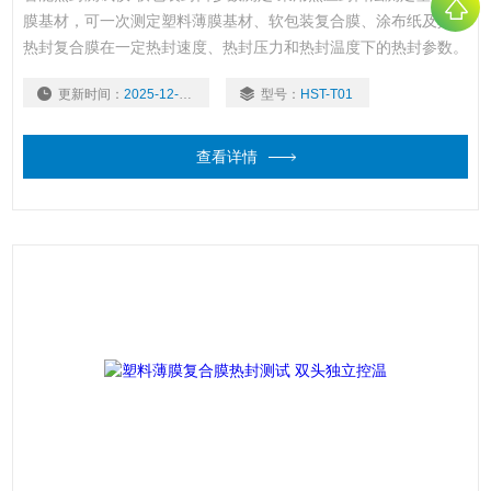
膜基材，可一次测定塑料薄膜基材、软包装复合膜、涂布纸及其它
热封复合膜在一定热封速度、热封压力和热封温度下的热封参数。
热封材料的熔点、热稳定性、流动性及厚度不同，会表现出不同的
更新时间：
2025-12-01
型号：
HST-T01
热封性能，其封口工艺参数可能差别很大。使用该设备可准确、高
效地获得优良的热封性能参数。
查看详情