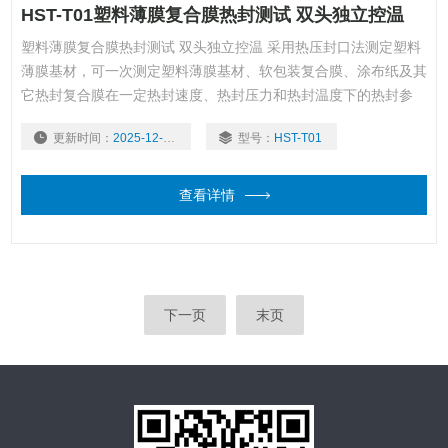
HST-T01塑料薄膜复合膜热封测试 双头独立控温
塑料薄膜复合膜热封测试 双头独立控温 采用热压封口法测定塑料
薄膜基材，可一次测定塑料薄膜基材、软包装复合膜、涂布纸及其
它热封复合膜在一定热封速度、热封压力和热封温度下的热封参
数。热封材料的熔点、热稳定性、流动性及厚度不同，会表现出不
更新时间：
2025-12-01
型号：
HST-T01
同的热封性能，其封口工艺参数可能差别很大。使用该设备可准
确、高效地获得优良的热封性能参数。
查看详情
下一页
末页