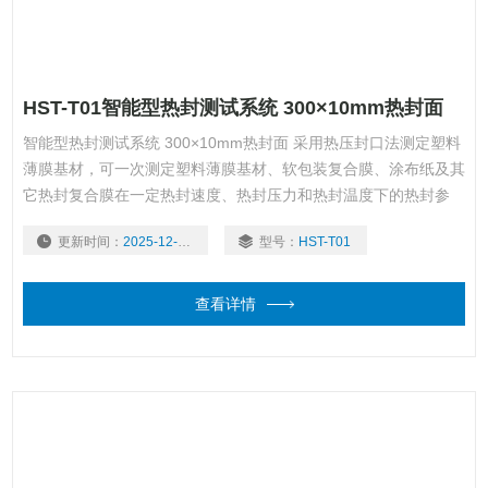
HST-T01智能型热封测试系统 300×10mm热封面
智能型热封测试系统 300×10mm热封面 采用热压封口法测定塑料
薄膜基材，可一次测定塑料薄膜基材、软包装复合膜、涂布纸及其
它热封复合膜在一定热封速度、热封压力和热封温度下的热封参
数。热封材料的熔点、热稳定性、流动性及厚度不同，会表现出不
更新时间：
2025-12-01
型号：
HST-T01
同的热封性能，其封口工艺参数可能差别很大。使用该设备可准
确、高效地获得优良的热封性能参数。
查看详情