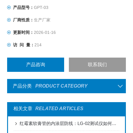
和爆破压力试验要求，玻璃瓶耐内压力测试机是各啤酒
产品型号：
GPT-03
厂、玻璃瓶厂家、质检机构、制药生产企业所需的检测仪
厂商性质：
生产厂家
器。
更新时间：
2026-01-16
访 问 量：
214
产品咨询
联系我们
产品分类
PRODUCT CATEGORY
相关文章
RELATED ARTICLES
红霉素软膏管的内涂层防线：LG-02测试仪如何破解普药包装的“隐蔽风险”