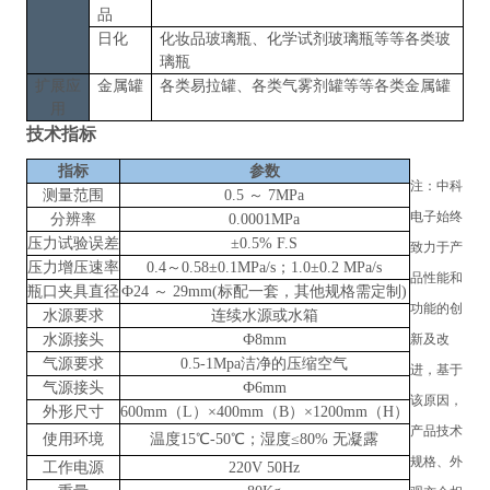
品
日化
化妆品玻璃瓶、化学试剂玻璃瓶
等等各类玻
璃瓶
扩展应
金属罐
各类易拉罐、各类气雾剂罐
等等各类
金属罐
用
技术指标
指标
参数
注：
中科
测量范围
0.5 ～ 7MPa
电子
始终
分辨率
0.0001MPa
压力试验误差
±0.5% F.S
致力于产
压力增压速率
0.4～0.58±0.1MPa/s；1.0±0.2 MPa/s
品性能和
瓶口夹具直径
Ф24 ～ 29mm(标配一套，其他规格需定制)
功能的创
水源要求
连续水源或水箱
水源接头
Ф8mm
新及改
气源要求
0.5-1Mpa洁净的压缩空气
进，基于
气源接头
Ф6mm
该原因，
外形尺寸
600mm（L）×400mm（B）×1200mm（H）
产品技术
使用环境
温度
15℃-50℃；湿度≤80% 无凝露
规格、外
工作电源
220V 50Hz