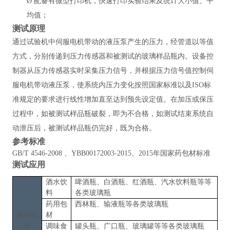
Ø
配备有微型打印机，快速打印实验结果及统计大小值、平
均值；
测试原理
通过试验机中伺服电机带动的液压泵产生的压力，经管道以等值
方式，分别传递到压力传感器和被测试的玻璃样品瓶内。设备控
制器从压力传感器实时采集压力信号，并根据压力信号值控制伺
服电机带动液压泵，使系统内压力变化按照国家标准以及
ISO标
准规定的要求进行线性增加直至达到预先设定值。在加压或保压
过程中，如被测试样品瓶破裂，即为不合格，如测试结束系统自
动泄压后，被测试样品瓶仍完好，既为合格。
参考标准
GB/T 4546-2008 、YBB00172003-2015、2015年国家药包材标准
测试应用
酒水饮
啤酒瓶、白酒瓶、红酒瓶、汽水饮料瓶等等
料
各类玻璃瓶
药用包
西林瓶、输液瓶等各类玻璃瓶
基础应
材
用
调味食
罐头瓶、广口瓶、玻璃罐
等等各类玻璃瓶