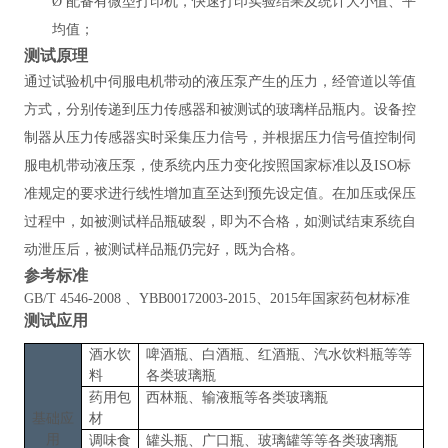
Ø
配备有微型打印机，快速打印实验结果及统计大小值、平
均值；
测试原理
通过试验机中伺服电机带动的液压泵产生的压力，经管道以等值
方式，分别传递到压力传感器和被测试的玻璃样品瓶内。设备控
制器从压力传感器实时采集压力信号，并根据压力信号值控制伺
服电机带动液压泵，使系统内压力变化按照国家标准以及
ISO标
准规定的要求进行线性增加直至达到预先设定值。在加压或保压
过程中，如被测试样品瓶破裂，即为不合格，如测试结束系统自
动泄压后，被测试样品瓶仍完好，既为合格。
参考标准
GB/T 4546-2008 、YBB00172003-2015、2015年国家药包材标准
测试应用
酒水饮
啤酒瓶、白酒瓶、红酒瓶、汽水饮料瓶等等
料
各类玻璃瓶
药用包
西林瓶、输液瓶等各类玻璃瓶
基础应
材
用
调味食
罐头瓶、广口瓶、玻璃罐
等等各类玻璃瓶