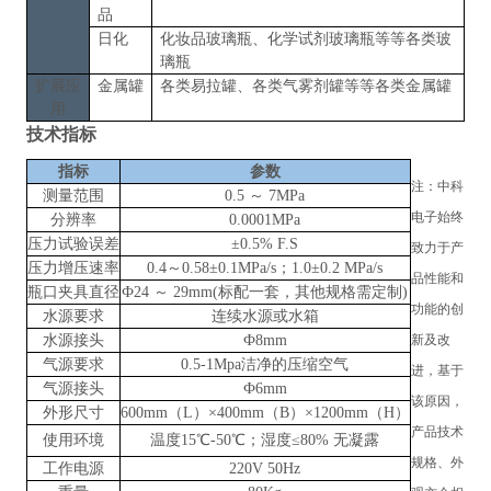
品
日化
化妆品玻璃瓶、化学试剂玻璃瓶
等等各类玻
璃瓶
扩展应
金属罐
各类易拉罐、各类气雾剂罐
等等各类
金属罐
用
技术指标
指标
参数
注：
中科
测量范围
0.5 ～ 7MPa
电子
始终
分辨率
0.0001MPa
压力试验误差
±0.5% F.S
致力于产
压力增压速率
0.4～0.58±0.1MPa/s；1.0±0.2 MPa/s
品性能和
瓶口夹具直径
Ф24 ～ 29mm(标配一套，其他规格需定制)
功能的创
水源要求
连续水源或水箱
水源接头
Ф8mm
新及改
气源要求
0.5-1Mpa洁净的压缩空气
进，基于
气源接头
Ф6mm
该原因，
外形尺寸
600mm（L）×400mm（B）×1200mm（H）
产品技术
使用环境
温度
15℃-50℃；湿度≤80% 无凝露
规格、外
工作电源
220V 50Hz