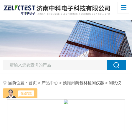
当前位置：
首页
>
产品中心
>
预灌封药包材检测仪器
>
测试仪
> GPT-03全自动玻璃瓶耐内压试验机 伺服液压