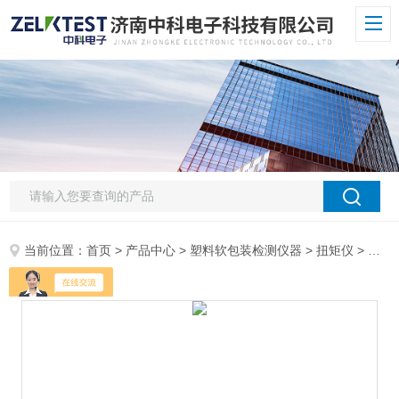
当前位置：
首页
>
产品中心
>
塑料软包装检测仪器
>
扭矩仪
> NLY-20H扭矩仪 20牛米量程瓶盖扭力测试设备