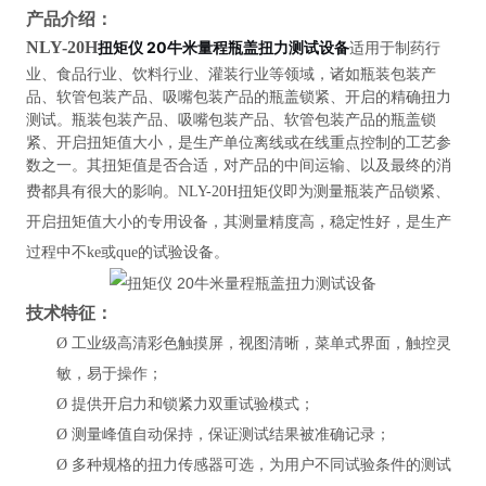
产品介绍：
NLY-20H
扭矩仪 20牛米量程瓶盖扭力测试设备
适用于制药行
业、食品行业、饮料行业、灌装行业等领域，诸如瓶装包装产
品、软管包装产品、吸嘴包装产品的瓶盖锁紧、开启的精确扭力
测试。瓶装包装产品、吸嘴包装产品、软管包装产品的瓶盖锁
紧、开启扭矩值大小，是生产单位离线或在线重点控制的工艺参
数之一。其扭矩值是否合适，对产品的中间运输、以及最终的消
费都具有很大的影响。
NLY-20H扭矩仪即为测量瓶装产品锁紧、
开启扭矩值大小的专用设备，其测量精度高，稳定性好，是生产
过程中不ke或que的试验设备。
技术特征：
Ø
工业级高清彩色触摸屏，视图清晰，菜单式界面，触控灵
敏，易于操作；
Ø
提供开启力和锁紧力双重试验模式；
Ø
测量峰值自动保持，保证测试结果被准确记录；
Ø
多种规格的扭力传感器可选，为用户不同试验条件的测试