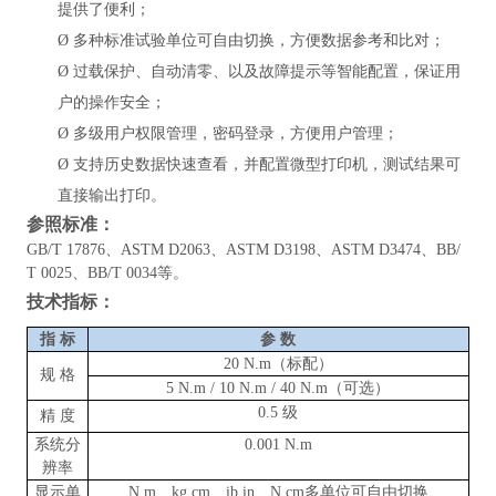
提供了便利；
Ø
多种标准试验单位可自由切换，方便数据参考和比对；
Ø
过载保护、自动清零、以及故障提示等智能配置，保证用
户的操作安全；
Ø
多级用户权限管理，密码登录，方便用户管理；
Ø
支持历史数据快速查看，并配置微型打印机，测试结果可
直接输出打印。
参照标准
：
GB/T 17876、ASTM D2063、ASTM D3198、ASTM D3474、BB/
T 0025、BB/T 0034等。
技术指标
：
指
标
参
数
20 N.m（标配）
规
格
5 N.m / 10 N.m / 40 N.m（可选）
0.5 级
精
度
系统分
0.001 N.m
辨率
显示单
N.m、kg.cm、ib.in、N.cm多单位可自由切换