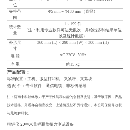
位
夹持范
Φ5 mm～Φ180 mm（直径）
围
1～199 件
统计数
（注：利用专业软件可达无数次，并给出多种结果单位
量
以及统计数据）
外形尺
360 mm (L) × 290 mm (W) × 300 mm (H)
寸
AC 220V 50Hz
电
源
净
重
约
15 kg
产品配置
：
标准配置：
主机、微型打印机、夹紧杆、夹紧块
选
配
件：专业软件、通信电缆、非标传感器
注：
济南中科
始终致力于产品性能和功能的创新及改进，基于该原因，产品
技术规格、外观亦会相应改变，上述情况恕不另行通知。本公司保留修改权
与最终解释权。
扭矩仪 20牛米量程瓶盖扭力测试设备