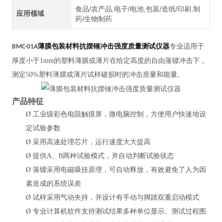
食品/农产品,电子/电池,包装/造纸/印刷,制
应用领域
药/生物制药
薄膜包装材料抗摆锤冲击强度质量测试仪器
专业适用于
BMC
-01A
厚度小于1mm的塑料薄膜或薄片在给定高度的自由落镖冲击下，
测定50%塑料薄膜或薄片试样破损时的冲击质量和能量。
产品特征
Ø
工业级彩色电阻触摸屏，微电脑控制，方便用户快速地设
定试验参数
Ø
采用高速处理芯片，运行速度大大提高
Ø
提供
A、B两种试验模式，并自动判断试验状态
Ø
落镖采用电磁吸挂原理，可自动释放，有效避免了人为因
素造成的系统误差
Ø
试样采用气动夹持，并设计有手动与脚踏双重启动模式
Ø
专业计算机软件支持测试结果多种单位显示、测试过程图