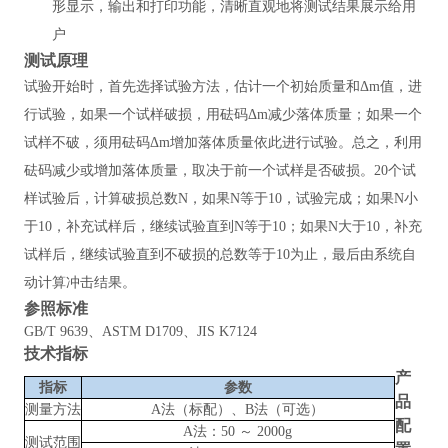
形显示，输出和打印功能，清晰直观地将测试结果展示给用
户
测试原理
试验开始时，首先选择试验方法，估计一个初始质量和
Δm值，进
行试验，如果一个试样破损，用砝码Δm减少落体质量；如果一个
试样不破，须用砝码Δm增加落体质量依此进行试验。总之，利用
砝码减少或增加落体质量，取决于前一个试样是否破损。20个试
样试验后，计算破损总数N，如果N等于10，试验完成；如果N小
于10，补充试样后，继续试验直到N等于10；如果N大于10，补充
试样后，继续试验直到不破损的总数等于10为止，最后由系统自
动计算冲击结果。
参照
标准
GB/T 9639、ASTM D1709、JIS K7124
技术指标
产
指标
参数
品
测量方法
A法（标配）、B法（可选）
配
A法：50 ～ 2000g
测试范围