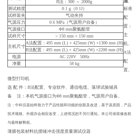
置
B法：300 ～ 2000g
测试精度
0.1 g（0.1J）
标准
试样装夹
气动夹持
配
气源压力
0.6 MPa（气源用户自备）
置：
气源接口
Ф8 mm聚氨酯管
主
试样尺寸
> 150 mm × 150 mm
A法配置：495 mm (L) × 425mm (W) ×1300 mm (H)
机、
主机尺寸
B法配置：495 mm (L) × 425mm (W) ×2200 mm (H)
A法
电源
AC 220V 50Hz
配
净重
58 kg
置、
微型打印机
选
配
件：
B法配置、专业软件、通信电缆、落球试验辅具
备
注：本机气源接口为
Φ8 mm聚氨酯管，气源用户自备。
注：
中科仪器
始终致力于产品性能和功能的创新及改进，基于该原因，产品
技术规格、外观亦会相应改变，上述情况恕不另行通知。本公司保留修改权
与最终解释权。
薄膜包装材料抗摆锤冲击强度质量测试仪器