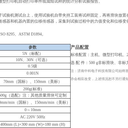
微型打印机自动打印单件或成组试样的统计分析试验报告。
：
于试验机测试台上，使用试验机自带夹持工装将试样固定，再将滑块放置
传感器和机器内置的位移传感器，采集到试验过程中的力值变化和位移变
：
ISO 8295、
ASTM D1894。
：
产品配置
参数
5N（标配）
标准配置：主机、微型打印机、
10N、30N（可选）
选
配
件：
500 g非标滑块、非
0.5级
注：
济南中科电子科技有限公司
始终
0.001N
亦会相应改变，上述情况恕不另行通
70mm（国标）、150mm（美标）
200g(标准)
500g（选配）注：其他质量滑块可定制
0mm/min
（国标）
、
150mm/min
（美标）
0～10mm
AC 220V 50Hz
400mm (L)×300 mm (W)×180 mm (H)