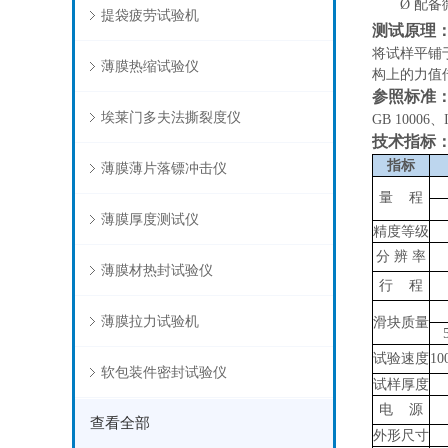
Ø
配备
提袋疲劳试验机
测试原理
将试样平铺
薄膜热缩试验仪
构上的力值
参照标准
埃莱门多夫法撕裂度仪
GB 10006、
技术指标
指标
薄膜薄片落镖冲击仪
量
程
薄膜厚度测试仪
精度等级
分
辨
率
薄膜材热封试验仪
行
程
薄膜拉力试验机
滑块质量
试验速度
10
软包装件密封试验仪
试样厚度
电
源
查看全部
外形尺寸