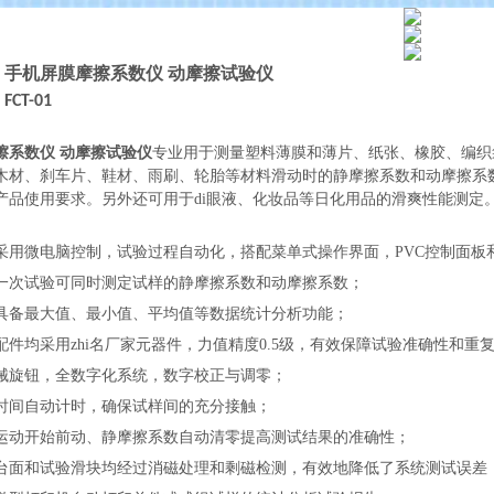
：
手机屏膜摩擦系数仪 动摩擦试验仪
：
FCT-01
：
擦系数仪 动摩擦试验仪
专业用于测量塑料薄膜和薄片、纸张、橡胶、编织
木材、刹车片、鞋材、雨刷、轮胎等材料滑动时的静摩擦系数和动摩擦系
产品使用要求。另外还可用于di眼液、化妆品等日化用品的滑爽性能测定
：
采用微电脑控制，试验过程自动化，搭配菜单式操作界面，
PVC控制面
一次试验可同时测定试样的静摩擦系数和动摩擦系数；
具备最大值、最小值、平均值等数据统计分析功能；
配件均采用zhi名厂家元器件，力值精度
0.5级，有效保障试验准确性和重
械旋钮，全数字化系统，数字校正与调零；
时间自动计时，确保试样间的充分接触；
运动开始前动、静摩擦系数自动清零提高测试结果的准确性；
台面和试验滑块均经过消磁处理和剩磁检测，有效地降低了系统测试误差