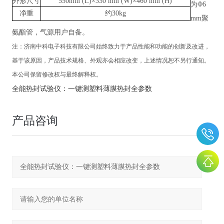
外形尺寸
550mm (L)×330 mm (W)×460 mm (H)
为
Φ6
净重
约
30kg
mm聚
氨酯管，气源用户自备。
注：
济南中科电子科技有限公司
始终致力于产品性能和功能的创新及改进，
基于该原因，产品技术规格、外观亦会相应改变，上述情况恕不另行通知。
本公司保留修改权与最终解释权。
全能热封试验仪：一键测塑料薄膜热封全参数
产品咨询