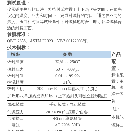
测试原理
：
仪器
采用热压封口法，将待封试样置于上下热封头之间，在预先
设定的温度、压力和时间下，完成对试样的封口，通过在不同的
温度、压力和时间等试验条件下对试样热封合，即可获得试样合
适的封装工艺。
参照标准
：
QB/T 2358、ASTM F2029、YBB 00122003
等。
技术指标
：
产品
指
标
参
数
配
热封温度
室温
～
250℃
置：
热封压力
50 ～ 700Kpa
标准配
热封时间
0.01 ～ 99.99s
置：主
控温精度
±1℃
机、脚
热封面积
300 mm×10 mm (其他尺寸可定制)
踏开关
加热形式
单加热或双加热
（上下热封头可独立控制温度）
备
试验模式
手动模式
/ 自动模式
注：
气源压力
≤0.7MPa (气源用户自备)
本机气
气源接口
Φ6 mm聚氨酯管
电源
AC 220V 50Hz
源接口