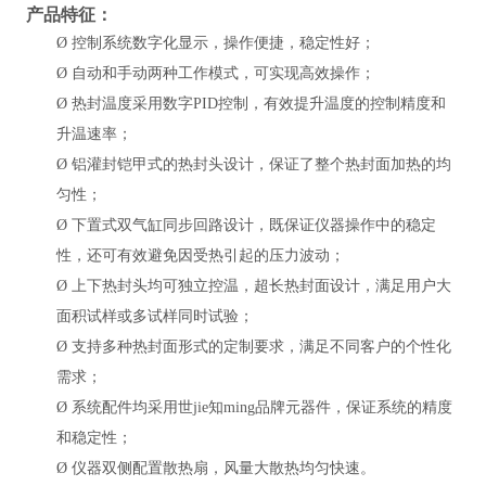
产品特征：
Ø
控制系统数字化显示，操作便捷，稳定性好；
Ø
自动和手动两种工作模式，可实现高效操作；
Ø
热封温度采用数字
PID控制，有效提升温度的控制精度和
升温速率；
Ø
铝灌封铠甲式的热封头设计，保证了整个热封面加热的均
匀性；
Ø
下置式双气缸同步回路设计，既保证仪器操作中的稳定
性，还可有效避免因受热引起的压力波动；
Ø
上下热封头均可独立控温，超长热封面设计，满足用户大
面积试样或多试样同时试验；
Ø
支持多种热封面形式的定制要求，满足不同客户的个性化
需求；
Ø
系统配件均采用世jie知ming品牌元器件，保证系统的精度
和稳定性；
Ø
仪器双侧配置散热扇，风量大散热均匀快速。