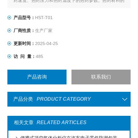
封速度、热封压力和热封温度下的热封参数。热封材料的
熔点、热稳定性、流动性及厚度不同，会表现出不同的热
封性能，其封口工艺参数可能差别很大。使用该设备可准
产品型号：
HST-T01
确、高效地获得优良的热封性能参数。
厂商性质：
生产厂家
更新时间：
2025-04-25
访 问 量：
485
产品咨询
联系我们
产品分类
PRODUCT CATEGORY
相关文章
RELATED ARTICLES
便携式顶空气体分析仪在汽车电子零件防潮包装工艺改进中的应用案例