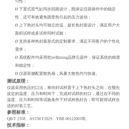
匀性；
Ø
下置式双气缸同步回路设计，既保证仪器操作中的稳定
性，还可有效避免因受热引起的压力波动；
Ø
上下热封头均可独立控温，超长热封面设计，满足用户大
面积试样或多试样同时试验；
Ø
支持多种热封面形式的定制要求，满足不同客户的个性化
需求；
Ø
系统配件均采用世jie知ming品牌元器件，保证系统的精度
和稳定性；
Ø
仪器双侧配置散热扇，风量大散热均匀快速。
测试原理
：
仪器
采用热压封口法，将待封试样置于上下热封头之间，在预先
设定的温度、压力和时间下，完成对试样的封口，通过在不同的
温度、压力和时间等试验条件下对试样热封合，即可获得试样合
适的封装工艺。
参照标准
：
QB/T 2358、ASTM F2029、YBB 00122003
等。
技术指标
：