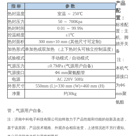
产品
指
标
参
数
配
热封温度
室温
～
250℃
置：
热封压力
50 ～ 700Kpa
标准配
热封时间
0.01 ～ 99.99s
置：主
控温精度
±1℃
机、脚
热封面积
300 mm×10 mm (其他尺寸可定制)
踏开关
加热形式
单加热或双加热
（上下热封头可独立控制温度）
备
试验模式
手动模式
/ 自动模式
注：
气源压力
≤0.7MPa (气源用户自备)
本机气
气源接口
Φ6 mm聚氨酯管
源接口
电源
AC 220V 50Hz
为
Φ6
外形尺寸
550mm (L)×330 mm (W)×460 mm (H)
净重
约
30kg
mm聚
氨酯
管，气源用户自备。
注：
济南中科电子科技有限公司
始终致力于产品性能和功能的创新及改进，
基于该原因，产品技术规格、外观亦会相应改变，上述情况恕不另行通知。