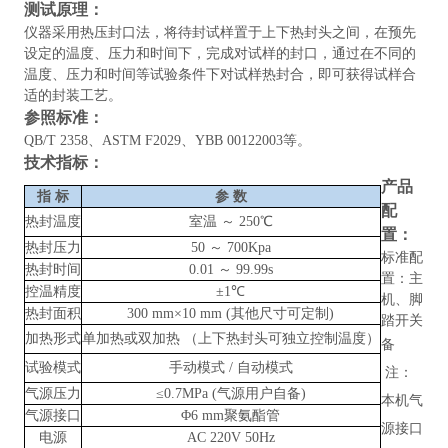
测试原理
：
仪器
采用热压封口法，将待封试样置于上下热封头之间，在预先
设定的温度、压力和时间下，完成对试样的封口，通过在不同的
温度、压力和时间等试验条件下对试样热封合，即可获得试样合
适的封装工艺。
参照标准
：
QB/T 2358、ASTM F2029、YBB 00122003
等。
技术指标
：
产品
指
标
参
数
配
热封温度
室温
～
250℃
置：
热封压力
50 ～ 700Kpa
标准配
热封时间
0.01 ～ 99.99s
置：主
控温精度
±1℃
机、脚
热封面积
300 mm×10 mm (其他尺寸可定制)
踏开关
加热形式
单加热或双加热
（上下热封头可独立控制温度）
备
试验模式
手动模式
/ 自动模式
注：
气源压力
≤0.7MPa (气源用户自备)
本机气
气源接口
Φ6 mm聚氨酯管
源接口
电源
AC 220V 50Hz