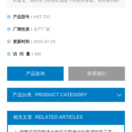
封速度、热封压力和热封温度下的热封参数。热封材料的
熔点、热稳定性、流动性及厚度不同，会表现出不同的热
封性能，其封口工艺参数可能差别很大。使用该设备可准
产品型号：
HST-T01
确、高效地获得优良的热封性能参数。
厂商性质：
生产厂家
更新时间：
2025-07-29
访 问 量：
360
产品咨询
联系我们
产品分类
PRODUCT CATEGORY
相关文章
RELATED ARTICLES
便携式顶空气体分析仪在即食沙拉气调包装工艺验证中的应用案例