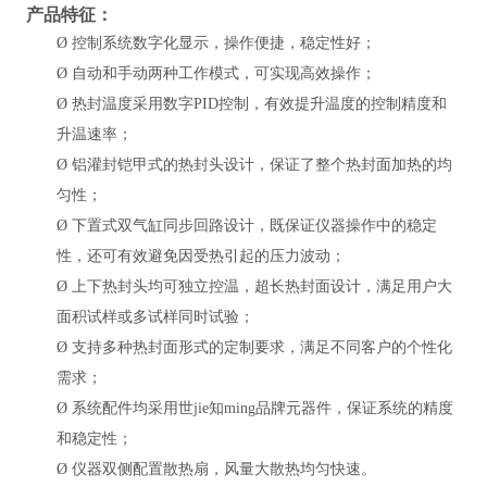
产品特征：
Ø
控制系统数字化显示，操作便捷，稳定性好；
Ø
自动和手动两种工作模式，可实现高效操作；
Ø
热封温度采用数字
PID控制，有效提升温度的控制精度和
升温速率；
Ø
铝灌封铠甲式的热封头设计，保证了整个热封面加热的均
匀性；
Ø
下置式双气缸同步回路设计，既保证仪器操作中的稳定
性，还可有效避免因受热引起的压力波动；
Ø
上下热封头均可独立控温，超长热封面设计，满足用户大
面积试样或多试样同时试验；
Ø
支持多种热封面形式的定制要求，满足不同客户的个性化
需求；
Ø
系统配件均采用世jie知ming品牌元器件，保证系统的精度
和稳定性；
Ø
仪器双侧配置散热扇，风量大散热均匀快速。