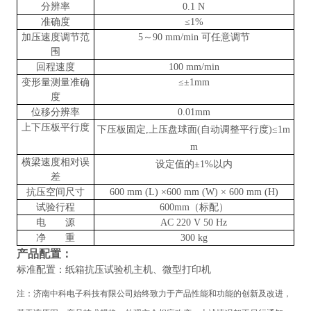
分辨率
0.1 N
准确度
≤1%
加压速度调节范
5～90
mm/min 可任意
调节
围
回程速度
100
mm/min
变形量测量准确
≤±1mm
度
位移分辨率
0.01mm
上下压板平行度
下压板固定
,上压盘球面(自动调整平行度)≤1m
m
横梁速度相对误
设定值的
±1%以内
差
抗压空间尺寸
600 mm (L) ×600 mm (W) × 600 mm (H)
试验行程
600mm（标配）
电 源
AC 220 V 50 Hz
净 重
300 kg
产品配置：
标准配置：纸箱抗压试验机主机、微型打印机
注：
济南中科电子科技有限公司
始终致力于产品性能和功能的创新及改进，