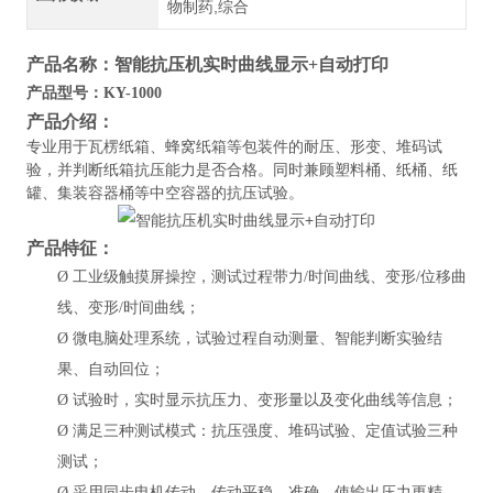
物制药,综合
产品名称：
智能抗压机实时曲线显示+自动打印
产品型号：
KY-1000
产品介绍：
专业用于瓦楞纸箱、蜂窝纸箱等包装件的耐压、形变、堆码试
验，并判断纸箱抗压能力是否合格。同时兼顾塑料桶、纸桶、纸
罐、集装容器桶等中空容器的抗压试验。
产品特征：
Ø
工业级触摸屏操控，测试过程带力
/时间曲线、变形/位移曲
线、变形/时间曲线；
Ø
微电脑处理系统，试验过程自动测量、智能判断实验结
果、自动回位；
Ø
试验时，实时显示抗压力、变形量以及变化曲线等信息；
Ø
满足三种测试模式：抗压强度、堆码试验、定值试验三种
测试；
Ø
采用同步电机传动，传动平稳、准确，使输出压力更精