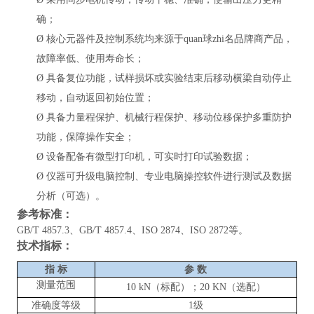
确；
Ø
核心元器件及控制系统均来源于quan球zhi名品牌商产品，
故障率低、使用寿命长；
Ø
具备复位功能，试样损坏或实验结束后移动横梁自动停止
移动，自动返回初始位置；
Ø
具备力量程保护、机械行程保护、移动位移保护多重防护
功能，保障操作安全；
Ø
设备配备有微型打印机，可实时打印试验数据；
Ø
仪器可升级电脑控制、专业电脑操控软件进行测试及数据
分析（可选）。
参考标准：
GB/T 4857.3、GB/T 4857.4、ISO 2874、ISO 2872等。
技术指标：
指
标
参
数
测量范围
10
kN
（标配）；
20 KN（选配）
准确度等级
1级