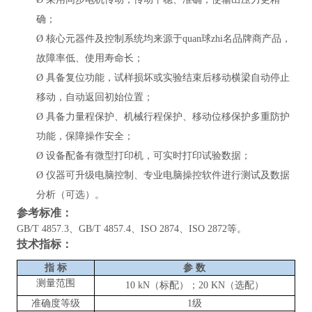
确；
Ø
核心元器件及控制系统均来源于quan球zhi名品牌商产品，
故障率低、使用寿命长；
Ø
具备复位功能，试样损坏或实验结束后移动横梁自动停止
移动，自动返回初始位置；
Ø
具备力量程保护、机械行程保护、移动位移保护多重防护
功能，保障操作安全；
Ø
设备配备有微型打印机，可实时打印试验数据；
Ø
仪器可升级电脑控制、专业电脑操控软件进行测试及数据
分析（可选）。
参考标准：
GB/T 4857.3、GB/T 4857.4、ISO 2874、ISO 2872等。
技术指标：
指
标
参
数
测量范围
10
kN
（标配）；
20 KN（选配）
准确度等级
1级