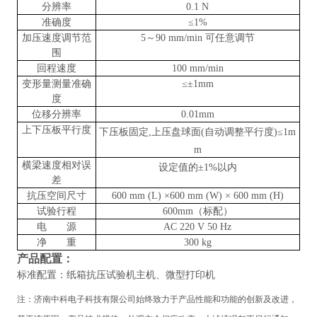
分辨率
0.1 N
准确度
≤1%
加压速度调节范
5～90
mm/min 可任意
调节
围
回程速度
100
mm/min
变形量测量准确
≤±1mm
度
位移分辨率
0.01mm
上下压板平行度
下压板固定
,上压盘球面(自动调整平行度)≤1m
m
横梁速度相对误
设定值的
±1%以内
差
抗压空间尺寸
600 mm (L) ×600 mm (W) × 600 mm (H)
试验行程
600mm（标配）
电 源
AC 220 V 50 Hz
净 重
300 kg
产品配置：
标准配置：纸箱抗压试验机主机、微型打印机
注：
济南中科电子科技有限公司
始终致力于产品性能和功能的创新及改进，