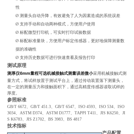
性
Ø
测量头自动升降，有效避免了人为因素造成的系统误差
Ø
支持手动和自动两种模式，方便用户使用
Ø
标配微型打印机，可实时打印试验数据
Ø
标配标准量块，方便用户标定传感器，更好地保障测量数
据的准确性
Ø
支持历史数据可进行快速查看及报告打印
测试原理
测厚仪6mm量程可选机械接触式测量误差微小
采用机械接触式测
量方式，将试样放置于测试平台上，通过传动装置落下测量头，
在一定的测量压力和接触面积下，通过高精度传感器读取试样的
厚度。
参照
标准
GB/T 6672、GB/T 451.3、GB/T 6547、ISO 4593、ISO 534、ISO
3034、ASTM D374、ASTM D1777、TAPPI T411、JIS K6250、JI
S K6783、JIS Z1702、BS 3983、BS 4817
技术指标
产品配置