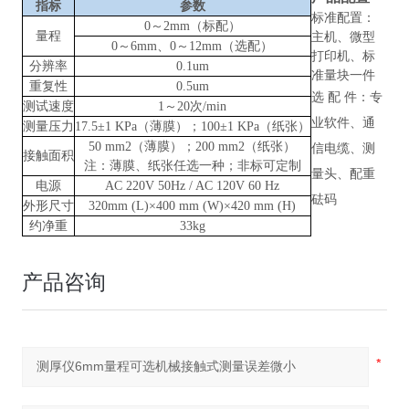
指标
参数
标准配置：
0～2mm（标配）
量程
主机、微型
0～6mm、0～12mm（选配）
打印机、标
分辨率
0.1um
准量块一件
重复性
0.5um
选
配
件：专
测试速度
1～20次/min
业软件、通
测量压力
17.5±1 KPa（薄膜）；100±1 KPa（纸张）
50 mm2（薄膜）；200 mm2（纸张）
信电缆、测
接触面积
注：薄膜、纸张任选一种；非标可定制
量头、配重
电源
AC 220V 50Hz / AC 120V 60 Hz
砝码
外形尺寸
320mm (L)×400 mm (W)×420 mm (H)
约净重
33kg
产品咨询