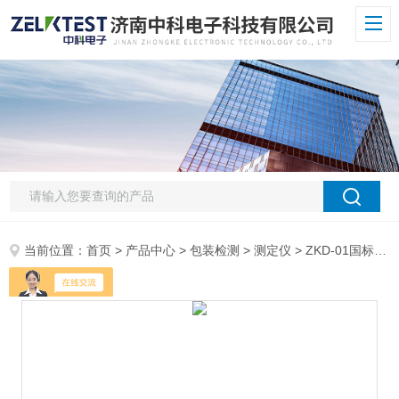
当前位置：
首页
>
产品中心
>
包装检测
>
测定仪
> ZKD-01国标铝箔针孔度测试仪100倍物镜0.01mm刻度