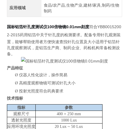
食品/农产品,生物产业,建材/家具,制药/生物
应用领域
制药
国标铝箔针孔度测试仪100倍物镜0.01mm刻度
符合YBB0015200
2-2015药用铝箔中关于针孔度的检测要求。
配备专用针孔观测装
置，能够帮助使用者方便快速查找针孔位置及大小适用于铝箔针
孔度观察测试，是铝箔生产商、制药企业、药检机构常备检测设
备。
产品特征
Ø
仪器人性化设计，操作简易
Ø
高精度观察物镜可测试针孔大小
Ø
投射光照度符合药典要求
技术指标
指标
参数
观察尺寸
400 × 250 mm
透射光照度
1000 Lux
应用环境光照度
20 Lux
~
50 Lux