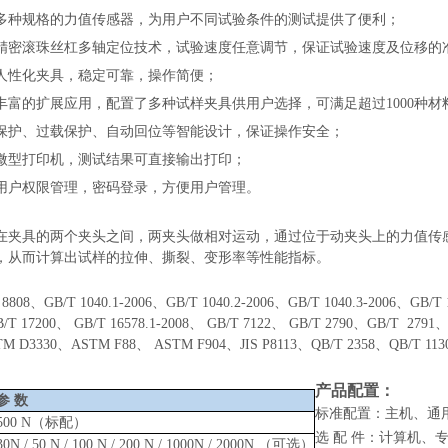
多种规格的力值传感器，为用户不同试验条件的测试提供了便利；
精密滚珠丝杠多轴定位技术，试验速度任意调节，保证试验速度及位移的
人性化夹具，稳定可靠，操作简便；
丰富的扩展应用，配置了多种试样夹具供用户选择，可满足超过
1000种
保护、过载保护、自动回位等智能设计，保证操作安全；
微型打印机，测试结果可直接输出打印；
用户权限管理，密码登录，方便用户管理。
：
在夹具的两个夹头之间，两夹头做相对运动，通过位于动夹头上的力值传
，从而计算出试样的拉伸、撕裂、变形率等性能指标。
：
8808、GB/T 1040.1-2006、GB/T 1040.2-2006、GB/T 1040.3-2006、GB/T 
B/T 17200、 GB/T 16578.1-2008、 GB/T 7122、 GB/T 2790、GB/T 27
M D3330、ASTM F88、 ASTM F904、JIS P8113、QB/T 2358、QB/T 11
：
产品配置：
参
数
标准配置：主机、通
500 N（标配）
选
配
件：计算机、
30N / 50 N / 100 N / 200 N / 1000N / 2000N （可选）