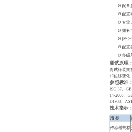
Ø
配备
Ø
配置
Ø
专业
Ø
拥有
Ø
限位
Ø
配置
Ø
多级
测试原理
将试样装夹
和位移变化
参照标准
ISO 37、GB 
14-2008、G
D1938、AST
技术指标
指
标
传感器规格