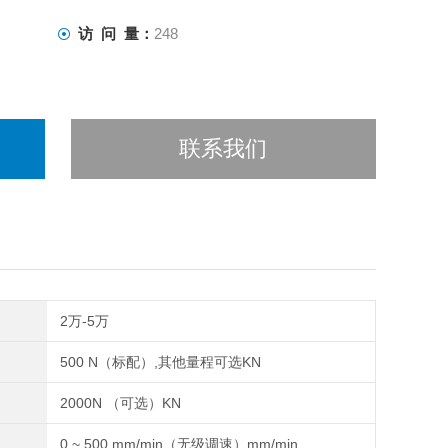
访 问 量：
248
联系我们
2万-5万
500 N（标配）,其他量程可选KN
2000N （可选）KN
0 ~ 500 mm/min（无级调速）mm/min