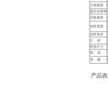
力值精度
显示分辨率
试验速度
试样宽度
试样夹持
行
程
外形尺寸
电
源
净
重
产品咨