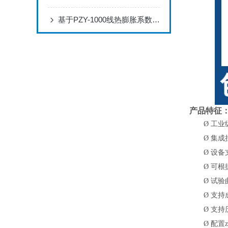
基于PZY-1000线热膨胀系数测定仪的药用玻璃质量控制方案
产品特征
Ø
工业
Ø
集成
Ø
设备
Ø
可根
Ø
试验
Ø
支持
Ø
支持
Ø
配置