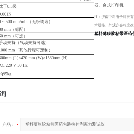
器、台式打印机
优于
0.5级
0.001N
注：
济南中科电子科技有
0
~
500 mm/min（无极调速）
术规格、外观亦会相应改
30 mm（标配）
塑料薄膜胶粘带医药
50 mm（可选）
手动夹持（气动夹持可选）
1000 mm（其他行程可定制）
500mm (L)×420 mm (W)×1530mm (H)
AC 220 V 50 Hz
约
95kg
询
产品：