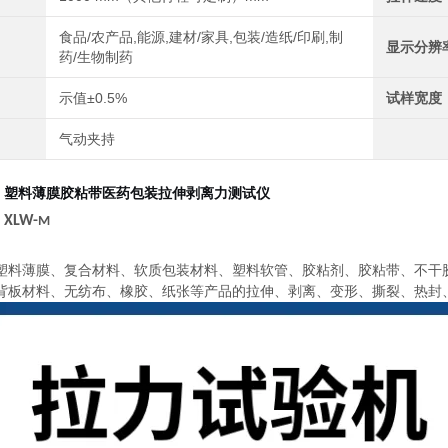
食品/农产品,能源,建材/家具,包装/造纸/印刷,制
显示分辨
药/生物制药
示值±0.5%
试样宽度
气动夹持
：
塑料薄膜胶粘带医药包装拉伸剥离力测试仪
：
XLW-
M
：
塑料薄膜、复合材料、软质包装材料、塑料软管、胶粘剂、胶粘带、不干
背板材料、无纺布、橡胶、纸张等产品的拉伸、剥离、变形、撕裂、热封