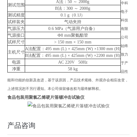
A法：50 ～ 2000g
中科
测试范围
B法：300 ～ 2000g
电子
测试精度
0.1 g（0.1J）
科技
试样装夹
气动夹持
气源压力
0.6 MPa（气源用户自备）
有限
气源接口
Ф8 mm聚氨酯管
公司
试样尺寸
> 150 mm × 150 mm
始终
A法配置：495 mm (L) × 425mm (W) ×1300 mm (H)
主机尺寸
致力
B法配置：495 mm (L) × 425mm (W) ×2200 mm (H)
电源
AC 220V 50Hz
于产
净重
58 kg
品性
能和功能的创新及改进，基于该原因，产品技术规格、外观亦会相应改变，
上述情况恕不另行通知。本公司保留修改权与最终解释权。
食品包装用聚氯乙烯硬片落镖冲击试验仪
产品咨询